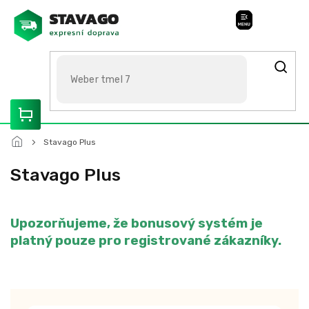
Přejít
na
Stavago Podpora
obsah
ROZVÁŽÍME OLOMOUCKO, SVITAVSKO, ŠUMPERSKO, BRNO,
PARDUBICE, HRADEC KRÁLOVÉ
Stavago Plus
Stavago Plus
Upozorňujeme, že bonusový systém je
platný pouze pro registrované zákazníky.