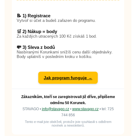
📝 1) Registrace
Vytvoř si účet a budeš zařazen do programu.
🛒 2) Nákup = body
Za každých utracených 100 Kč získáš 1 bod.
💸 3) Sleva z bodů
Nasbíranými Korunkami snížíš cenu další objednávky.
Body uplatníš v posledním kroku v košíku.
Jak program funguje →
Zákazníkům, kteří se zaregistrovali již dříve, připíšeme
odměnu 50 Korunek.
STAVAGO •
info@stavago.cz
•
www.stavago.cz
• tel: 725
744 856
Tento e-mail jste obdrželi, protože jste souhlasili s odběrem
novinek a newsletterů.