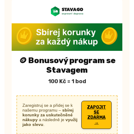
Bonusový program se
🪙
Stavagem
100 Kč = 1 bod
Zaregistruj se a přidej se k
ZAPOJIT
našemu programu –
sbírej
SE
korunky za uskutečněné
ZDARMA
nákupy
a následně je
využij
→
jako slevu
.