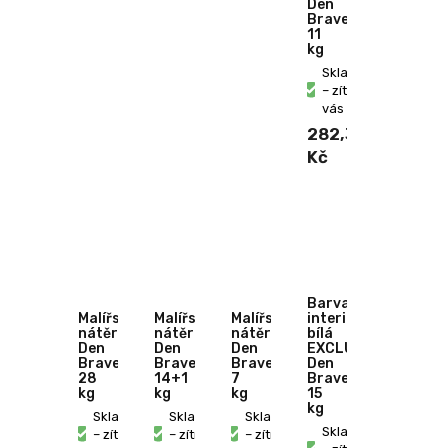
Den
Braven
11
kg
Skladem
– zítra u
vás
282,30
Kč
Barva
Malířský
Malířský
Malířský
interiérová
nátěr
nátěr
nátěr
bílá
Den
Den
Den
EXCLUSIVE
Braven
Braven
Braven
Den
28
14+1
7
Braven
kg
kg
kg
15
kg
Skladem
Skladem
Skladem
Skladem
– zítra u
– zítra u
– zítra u