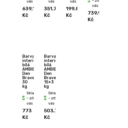
– zítra u
vás
vás
vás
vás
639,10
351,70
199,80
739,90
Kč
Kč
Kč
Kč
Barva
Barva
interiérová
interiérová
bílá
bílá
AMBIENT
AMBIENT
Den
Den
Braven
Braven
30
15+3
kg
kg
Skladem
Skladem
– zítra u
– zítra u
vás
vás
773
503,70
Kč
Kč