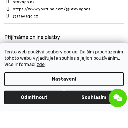
stavago.cz
https://www.youtube.com/@Stavagocz
@stavago.cz
Přijímáme online platby
Tento web používá soubory cookie. Dalším procházením
tohoto webu vyjadřujete souhlas s jejich používáním..
Více informací
zde
.
Nastavení
Copyright 2026
Stavago.cz
. Všechna práva vyhrazena.
Upravit nastavení cookies
Design
Shoptak.cz
| Platforma
Shoptet
Odmítnout
Souhlasím
Odstoupit od smlouvy