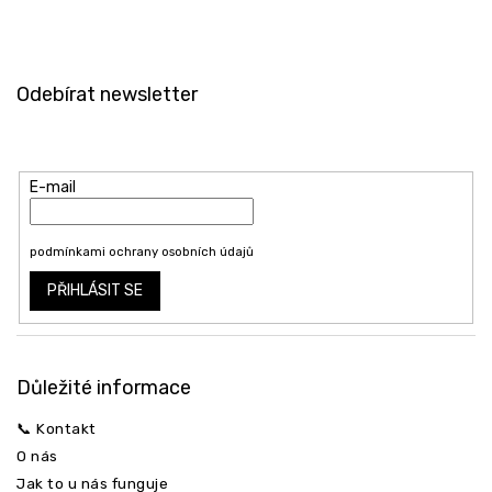
Z
á
Odebírat newsletter
p
a
Vložte svůj e-mail a my vám budeme zasílat informace o nových
t
produktech na našem e-shopu.
í
E-mail
Vložením e-mailu souhlasíte s
podmínkami ochrany osobních údajů
PŘIHLÁSIT SE
Důležité informace
📞 Kontakt
O nás
Jak to u nás funguje