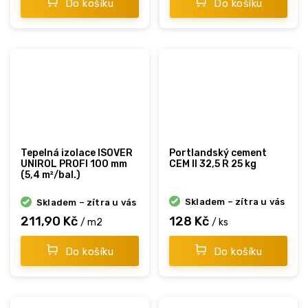
Do košíku
Do košíku
Tepelná izolace ISOVER
Portlandský cement
UNIROL PROFI 100 mm
CEM II 32,5 R 25 kg
(5,4 m²/bal.)
Skladem – zítra u vás
Skladem – zítra u vás
211,90 Kč
128 Kč
/ m2
/ ks
Do košíku
Do košíku