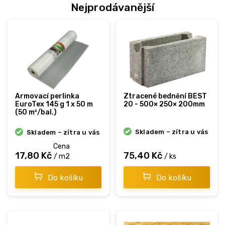
a
Nejprodávanější
s
t
a
v
b
u
v
Armovací perlinka
Ztracené bednění BEST
EuroTex 145 g 1 x 50 m
20 - 500× 250× 200mm
e
(50 m²/bal.)
z
Skladem – zítra u vás
Skladem – zítra u vás
v
Cena
o
17,80 Kč
75,40 Kč
/ m2
/ ks
l
Do košíku
Do košíku
e
n
ý