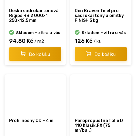
Deska sádrokartonová
Den Braven Tmel pro
Rigips RB 2 000×1
sádrokartony a omítky
250×12,5 mm
FINISH 5 kg
Skladem – zítra u vás
Skladem – zítra u vás
94,80 Kč
126 Kč
/ m2
/ ks
Do košíku
Do košíku
Profil nosný CD – 4 m
Paropropustná folie D
110 Klasik.FX (75
m²/bal.)