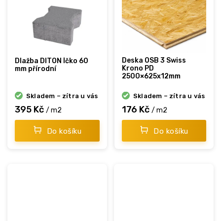
d
e
n
a
č
Deska OSB 3 Swiss
Dlažba DITON Íčko 60
a
Krono PD
mm přírodní
2500×625x12mm
s
.
Skladem – zítra u vás
Skladem – zítra u vás
395 Kč
176 Kč
/ m2
/ m2
Do košíku
Do košíku