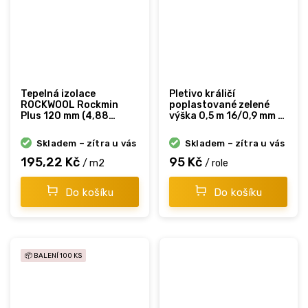
Tepelná izolace
Pletivo králičí
ROCKWOOL Rockmin
poplastované zelené
Plus 120 mm (4,88
výška 0,5 m 16/0,9 mm 5
m²/bal.)
m
Skladem – zítra u vás
Skladem – zítra u vás
195,22 Kč
95 Kč
/ m2
/ role
Do košíku
Do košíku
📦 BALENÍ 100 KS