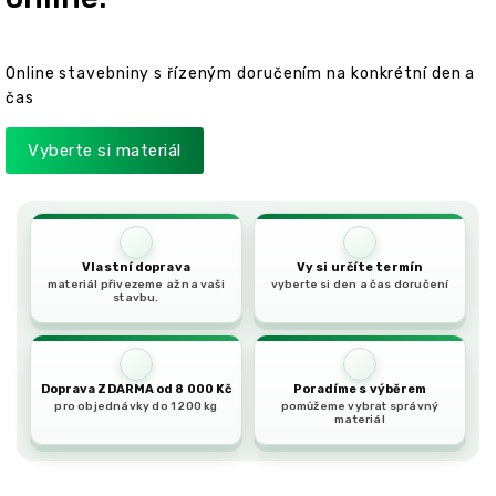
a
t
e
Online stavebniny s řízeným doručením na konkrétní den a
r
čas
i
á
Vyberte si materiál
l
d
o
Vlastní doprava
Vy si určíte termín
v
materiál přivezeme až na vaši
vyberte si den a čas doručení
stavbu.
e
z
e
Doprava ZDARMA od 8 000 Kč
Poradíme s výběrem
m
pro objednávky do 1 200 kg
pomůžeme vybrat správný
materiál
e
n