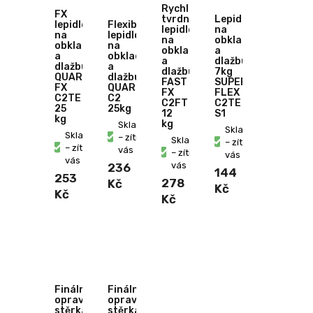
Rychle
FX
tvrdnoucí
Lepidlo
lepidlo
Flexibilní
lepidlo
na
na
lepidlo
na
obklady
obklady
na
obklady
a
a
obklady
a
dlažbu
dlažbu
a
dlažbu
7kg
QUARTZ
dlažbu
FAST
SUPER
FX
QUARTZ
FX
FLEX
C2TE
C2
C2FT
C2TE
25
25kg
12
S1
kg
kg
Skladem
Skladem
Skladem
– zítra u
Skladem
– zítra u
– zítra u
vás
– zítra u
vás
vás
vás
236
144
253
278
Kč
Kč
Kč
Kč
Finální
Finální
opravná
opravná
stěrka
stěrka