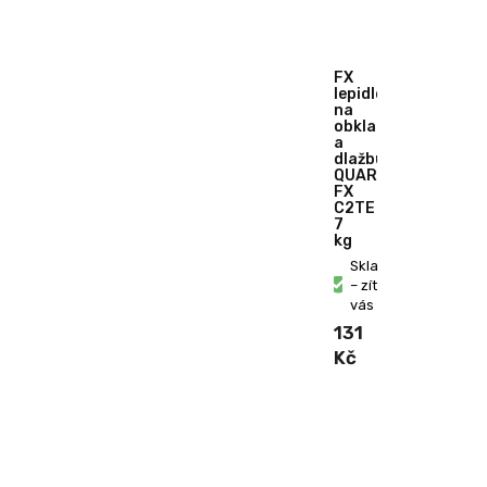
FX
lepidlo
na
obklady
a
dlažbu
QUARTZ
FX
C2TE
7
kg
Skladem
– zítra u
vás
131
Kč