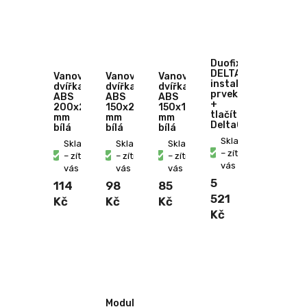
Duofix
DELTA
Vanová
Vanová
Vanová
instalační
dvířka
dvířka
dvířka
prvek
ABS
ABS
ABS
+
200x200
150x200
150x150
tlačítko
mm
mm
mm
Delta01
bílá
bílá
bílá
Skladem
Skladem
Skladem
Skladem
– zítra u
– zítra u
– zítra u
– zítra u
vás
vás
vás
vás
5
114
98
85
521
Kč
Kč
Kč
Kč
Modul