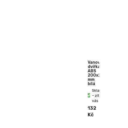
Vanová
dvířka
ABS
200x250
mm
bílá
Skladem
– zítra u
vás
132
Kč