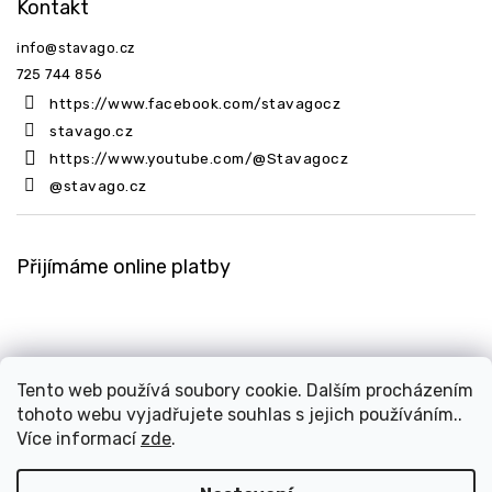
Kontakt
info
@
stavago.cz
725 744 856
https://www.facebook.com/stavagocz
stavago.cz
https://www.youtube.com/@Stavagocz
@stavago.cz
Přijímáme online platby
Tento web používá soubory cookie. Dalším procházením
tohoto webu vyjadřujete souhlas s jejich používáním..
Copyright 2026
Stavago.cz
. Všechna práva vyhrazena.
Více informací
zde
.
Upravit nastavení cookies
Design
Shoptak.cz
| Platforma
Shoptet