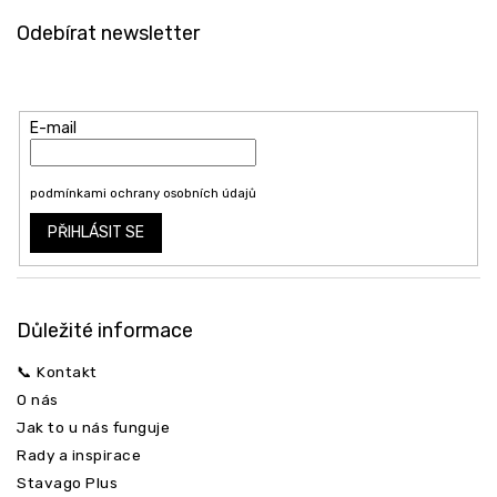
á
Odebírat newsletter
p
a
Vložte svůj e-mail a my vám budeme zasílat informace o nových
t
produktech na našem e-shopu.
í
E-mail
Vložením e-mailu souhlasíte s
podmínkami ochrany osobních údajů
PŘIHLÁSIT SE
Důležité informace
📞 Kontakt
O nás
Jak to u nás funguje
Rady a inspirace
Stavago Plus