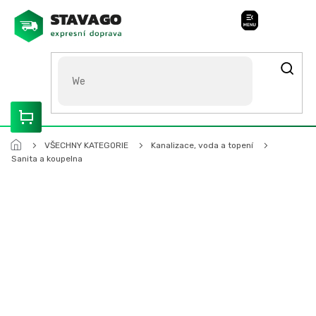
Přejít
na
Stavago Podpora
obsah
ROZVÁŽÍME OLOMOUCKO, SVITAVSKO, ŠUMPERSKO, BRNO,
PARDUBICE, HRADEC KRÁLOVÉ
VŠECHNY KATEGORIE
Kanalizace, voda a topení
Sanita a koupelna