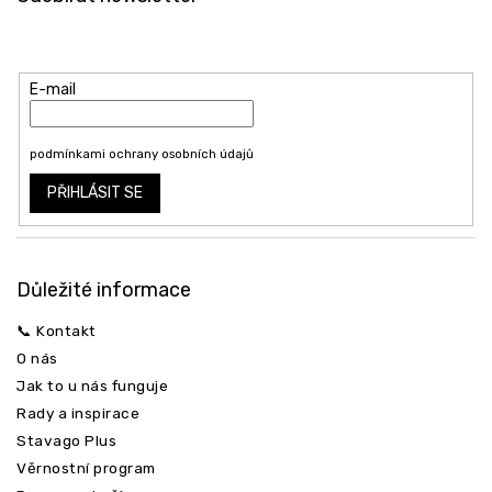
p
a
Vložte svůj e-mail a my vám budeme zasílat informace o nových
t
produktech na našem e-shopu.
í
E-mail
Vložením e-mailu souhlasíte s
podmínkami ochrany osobních údajů
PŘIHLÁSIT SE
Důležité informace
📞 Kontakt
O nás
Jak to u nás funguje
Rady a inspirace
Stavago Plus
Věrnostní program