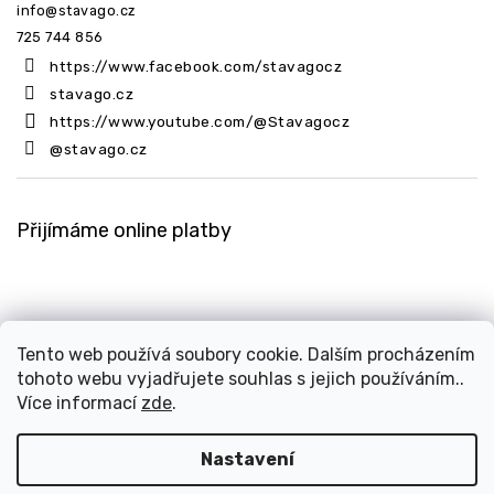
info
@
stavago.cz
725 744 856
https://www.facebook.com/stavagocz
stavago.cz
https://www.youtube.com/@Stavagocz
@stavago.cz
Přijímáme online platby
Tento web používá soubory cookie. Dalším procházením
tohoto webu vyjadřujete souhlas s jejich používáním..
Copyright 2026
Stavago.cz
. Všechna práva vyhrazena.
Více informací
zde
.
Upravit nastavení cookies
Design
Shoptak.cz
| Platforma
Shoptet
Nastavení