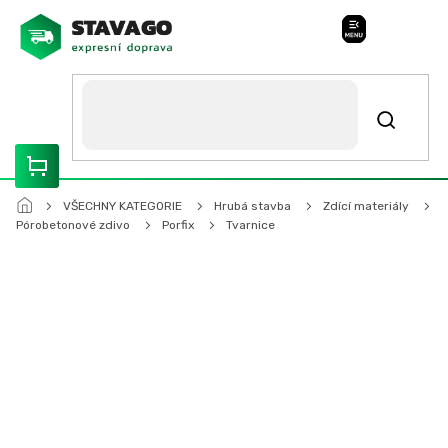
Přejít
na
Stavago Podpora
obsah
ROZVÁŽÍME OLOMOUCKO, SVITAVSKO, ŠUMPERSKO, BRNO,
PARDUBICE, HRADEC KRÁLOVÉ
VŠECHNY KATEGORIE
Hrubá stavba
Zdící materiály
Pórobetonové zdivo
Porfix
Tvarnice