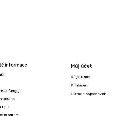
té informace
Můj účet
akt
Registrace
Přihlášení
u nás funguje
Historie objednávek
inspirace
 Plus
ní program