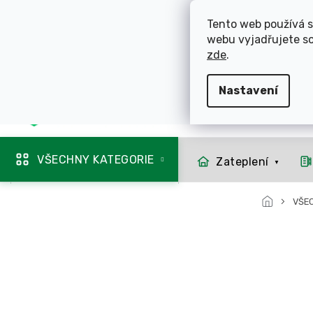
Přejít
ROZVÁŽÍME OL
na
Tento web používá s
obsah
webu vyjadřujete so
725 744 856
zde
.
Nastavení
Mapa rozvozu
VŠECHNY KATEGORIE
Zateplení
VŠE