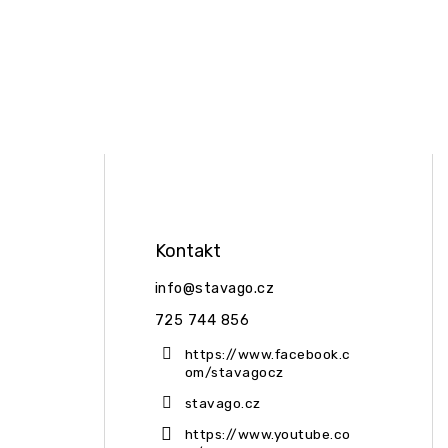
Kontakt
info
@
stavago.cz
725 744 856
https://www.facebook.c
om/stavagocz
stavago.cz
https://www.youtube.co