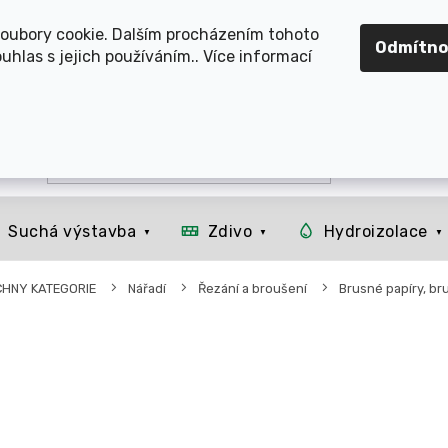
OMOUCKO, SVITAVSKO, ŠUMPERSKO, BRNO, PARDUBICE, H
oubory cookie. Dalším procházením tohoto
Odmítno
uhlas s jejich používáním.. Více informací
Suchá výstavba
Zdivo
Hydroizolace
CHNY KATEGORIE
Nářadí
Řezání a broušení
Brusné papíry, b