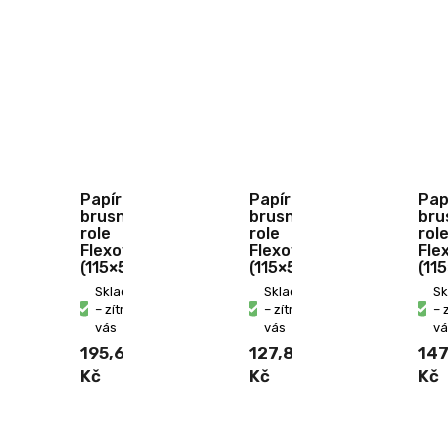
Papír
Papír
Pap
brusný
brusný
bru
role
role
rol
Flexovit
Flexovit
Fle
(115×5000mm/240)
(115×5000mm/180)
(11
Skladem
Skladem
S
– zítra u
– zítra u
– 
vás
vás
vá
195,60
127,80
147
Kč
Kč
Kč