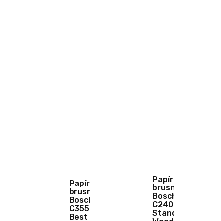
Papír
Papír
brusný
brusný
Bosch
Bosch
C240
C355
Stand.
Best