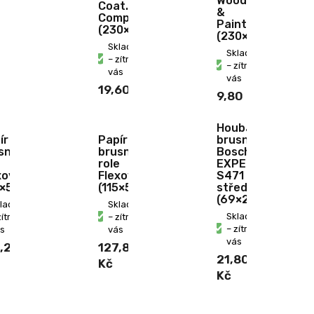
Wood
Coat.&
&
Comp.
Paint
(230×280mm/600)
(230×280mm/120
Skladem
Skladem
– zítra u
– zítra u
vás
vás
19,60 Kč
9,80 Kč
Houba
ír
Papír
brusná
sný
brusný
Bosch
e
role
EXPERT
xovit
Flexovit
S471
5×5000mm/80)
(115×5000mm/120)
střední
(69×26×97mm)
kladem
Skladem
Skladem
zítra u
– zítra u
– zítra u
s
vás
vás
,20
127,80
21,80
Kč
Kč
Stavago Podpora