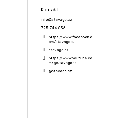
Kontakt
info
@
stavago.cz
725 744 856
https://www.facebook.c
om/stavagocz
stavago.cz
https://www.youtube.co
m/@Stavagocz
@stavago.cz