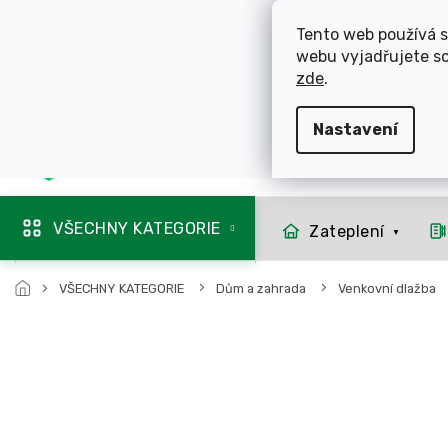
Přejít
ROZVÁŽÍME OL
na
Tento web používá s
obsah
webu vyjadřujete so
725 744 856
zde
.
Nastavení
Mapa rozvozu
VŠECHNY KATEGORIE
Zateplení
VŠECHNY KATEGORIE
Dům a zahrada
Venkovní dlažba