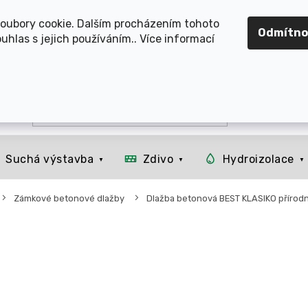
OMOUCKO, SVITAVSKO, ŠUMPERSKO, BRNO, PARDUBICE, H
oubory cookie. Dalším procházením tohoto
Odmítno
uhlas s jejich používáním.. Více informací
Suchá výstavba
Zdivo
Hydroizolace
Zámkové betonové dlažby
Dlažba betonová BEST KLASIKO přírodn