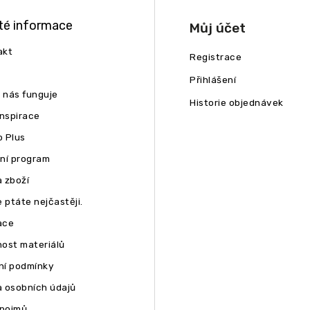
té informace
Můj účet
akt
Registrace
Přihlášení
u nás funguje
Historie objednávek
inspirace
 Plus
ní program
 zboží
 ptáte nejčastěji.
ace
ost materiálů
í podmínky
 osobních údajů
 pojmů