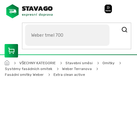
Přejít
na
Stavago Podpora
obsah
ROZVÁŽÍME OLOMOUCKO, SVITAVSKO, ŠUMPERSKO, BRNO,
PARDUBICE, HRADEC KRÁLOVÉ
VŠECHNY KATEGORIE
Stavební směsi
Omítky
Systémy fasádních omítek
Weber Terranova
Fasádní omítky Weber
Extra clean active