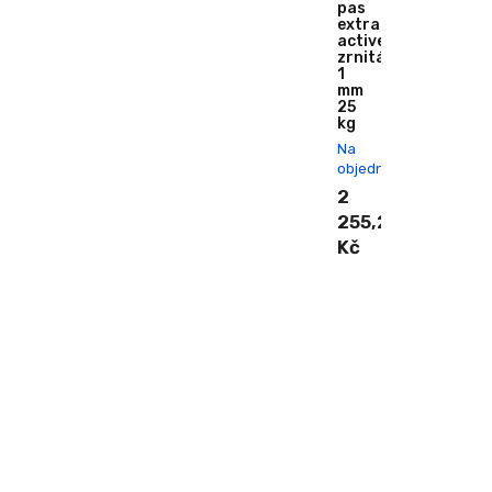
pas
extraClean
active
zrnitá
1
mm
25
kg
Na
objednání
2
255,20
Kč