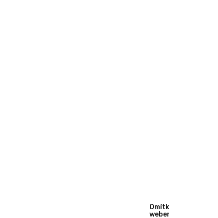
Omítka
weber