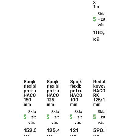
x
1m
Skladem
– zítra u
vás
100,50
Kč
Spojka
Spojka
Spojka
Redukce
flexibilního
flexibilního
flexibilního
kovová
potrubí
potrubí
potrubí
HACO
HACO
HACO
HACO
RK
150
125
100
125/150
mm
mm
mm
mm
Skladem
Skladem
Skladem
Skladem
– zítra u
– zítra u
– zítra u
– zítra u
vás
vás
vás
vás
152,50
125,40
121
590,50