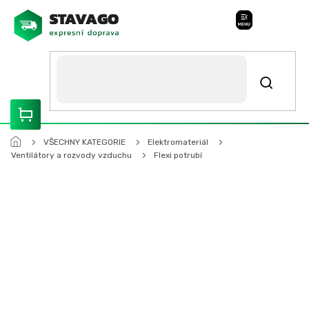
Přejít
na
Stavago Podpora
obsah
ROZVÁŽÍME OLOMOUCKO, SVITAVSKO, ŠUMPERSKO, BRNO,
PARDUBICE, HRADEC KRÁLOVÉ
VŠECHNY KATEGORIE
Elektromateriál
Ventilátory a rozvody vzduchu
Flexi potrubí