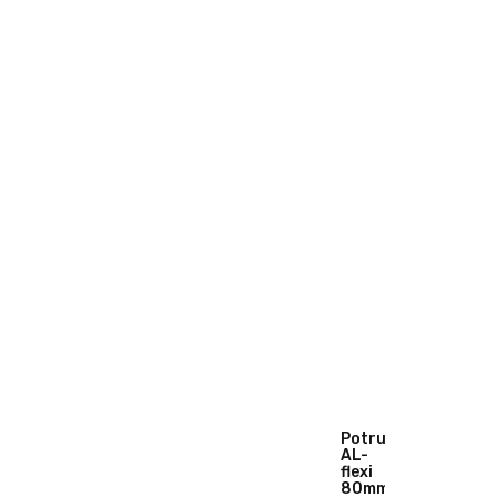
Potrubí
AL-
flexi
80mm