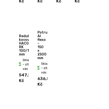
Kč
Kč
Kč
Kč
Potrubí
Redukce
Al
kovová
flexo
HACO
–
RK
150
100/125
×
mm
2500
mm
Skladem
Skladem
– zítra u
– zítra u
vás
vás
547,20
636,50
Kč
Kč