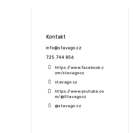
Kontakt
info
@
stavago.cz
725 744 856
https://www.facebook.c
om/stavagocz
stavago.cz
https://www.youtube.co
m/@Stavagocz
@stavago.cz