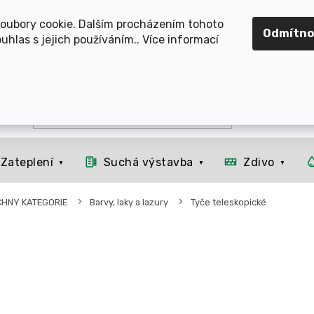
OMOUCKO, SVITAVSKO, ŠUMPERSKO, BRNO, PARDUBICE, H
oubory cookie. Dalším procházením tohoto
Odmítno
uhlas s jejich používáním.. Více informací
Zateplení
Suchá výstavba
Zdivo
CHNY KATEGORIE
Barvy, laky a lazury
Tyče teleskopické