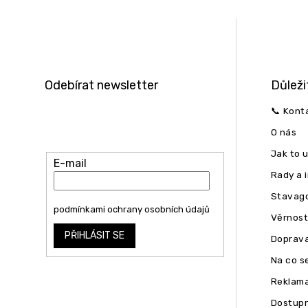
Z
á
p
a
t
Odebírat newsletter
Důleži
í
Vložte svůj e-mail a my vám budeme
📞 Kont
zasílat informace o nových produktech
O nás
na našem e-shopu.
Jak to 
E-mail
Rady a 
Stavago
Vložením e-mailu souhlasíte s
podmínkami ochrany osobních údajů
Věrnost
PŘIHLÁSIT SE
Doprava
Na co se
Reklam
Dostupn