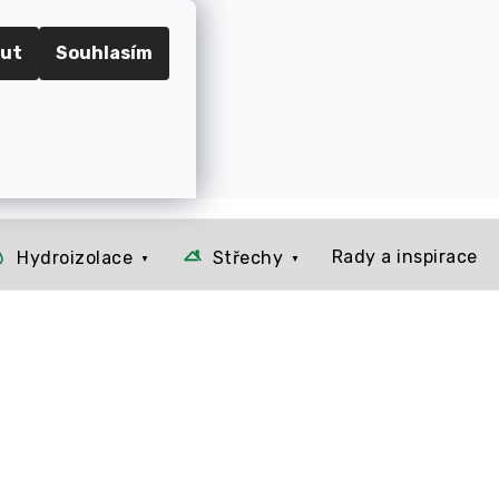
RADEC KRÁLOVÉ
ut
Souhlasím
📞 Kontakt
O nás
Jak to u nás funguje
Rady a 
Prázdný košík
NÁKUPNÍ
KOŠÍK
Rady a inspirace
Hydroizolace
Střechy