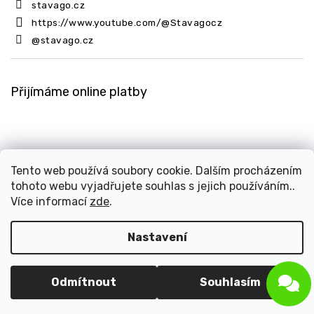
stavago.cz
https://www.youtube.com/@Stavagocz
@stavago.cz
Přijímáme online platby
Tento web používá soubory cookie. Dalším procházením
tohoto webu vyjadřujete souhlas s jejich používáním..
Copyright 2026
Stavago.cz
. Všechna práva vyhrazena.
Více informací
zde
.
Upravit nastavení cookies
Design
Shoptak.cz
| Platforma
Shoptet
Nastavení
Odmítnout
Souhlasím
Odstoupit od smlouvy