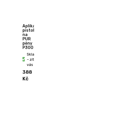
Aplikační
pistole
na
PUR
pěny
P300
Skladem
– zítra u
vás
388
Kč