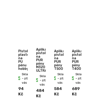
Aplikační
Pistole
Aplikační
Aplikační
pistole
plastová
pistole
pistole
na
na
na
na
PUR
PU
PUR
PUR
pěny
pěnu
pěny
pěny
M320
hobby
T500
T400
ULTRA
Skladem
Skladem
Skladem
Skladem
– zítra u
– zítra u
– zítra u
– zítra u
vás
vás
vás
vás
94
584
689
484
Kč
Kč
Kč
Kč