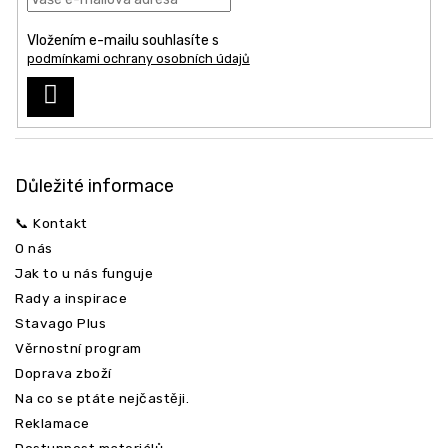
t
í
Vložením e-mailu souhlasíte s
podmínkami ochrany osobních údajů
PŘIHLÁSIT
SE
Důležité informace
📞 Kontakt
O nás
Jak to u nás funguje
Rady a inspirace
Stavago Plus
Věrnostní program
Doprava zboží
Na co se ptáte nejčastěji.
Reklamace