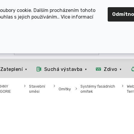
OMOUCKO, SVITAVSKO, ŠUMPERSKO, BRNO, PARDUBICE, H
oubory cookie. Dalším procházením tohoto
Odmítno
uhlas s jejich používáním.. Více informací
Zateplení
Suchá výstavba
Zdivo
CHNY
Stavební
Systémy fasádních
Web
Omítky
GORIE
směsi
omítek
Ter