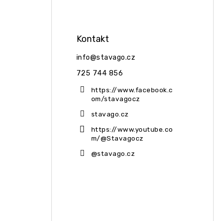
Kontakt
info
@
stavago.cz
725 744 856
https://www.facebook.c
om/stavagocz
stavago.cz
https://www.youtube.co
m/@Stavagocz
@stavago.cz