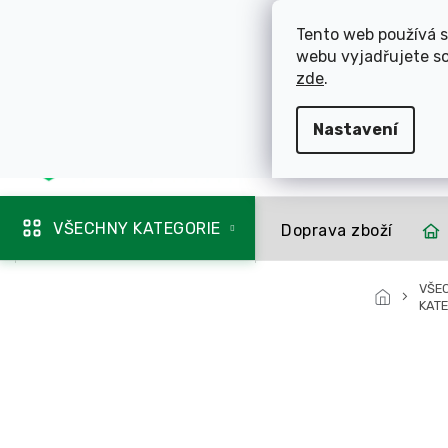
Přejít
ROZVÁŽÍME OL
na
Tento web používá s
obsah
webu vyjadřujete so
725 744 856
zde
.
Nastavení
Mapa rozvozu
VŠECHNY KATEGORIE
Doprava zboží
VŠE
KATE