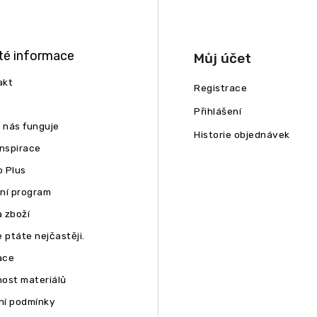
té informace
Můj účet
akt
Registrace
Přihlášení
u nás funguje
Historie objednávek
inspirace
 Plus
ní program
 zboží
 ptáte nejčastěji.
ace
ost materiálů
í podmínky