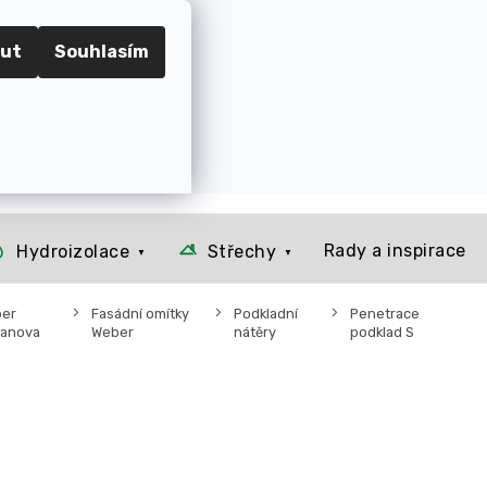
RADEC KRÁLOVÉ
ut
Souhlasím
📞 Kontakt
O nás
Jak to u nás funguje
Rady a 
Prázdný košík
NÁKUPNÍ
KOŠÍK
Rady a inspirace
Hydroizolace
Střechy
er
Fasádní omítky
Podkladní
Penetrace
ranova
Weber
nátěry
podklad S