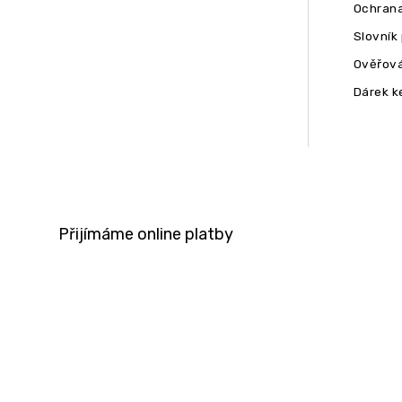
Ochrana
Slovník
Ověřová
Dárek k
Přijímáme online platby