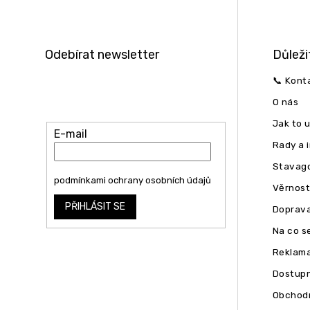
á
p
a
t
Odebírat newsletter
Důleži
í
Vložte svůj e-mail a my vám budeme
📞 Kont
zasílat informace o nových produktech
O nás
na našem e-shopu.
Jak to 
E-mail
Rady a 
Stavago
Vložením e-mailu souhlasíte s
podmínkami ochrany osobních údajů
Věrnost
PŘIHLÁSIT SE
Doprava
Na co se
Reklam
Dostupn
Obchodn