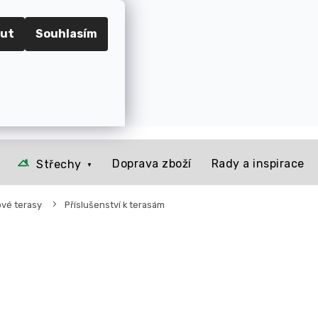
RADEC KRÁLOVÉ
ut
Souhlasím
📞 Kontakt
O nás
Jak to u nás funguje
Rady a 
Prázdný košík
NÁKUPNÍ
KOŠÍK
Doprava zboží
Rady a inspirace
Střechy
vé terasy
Příslušenství k terasám