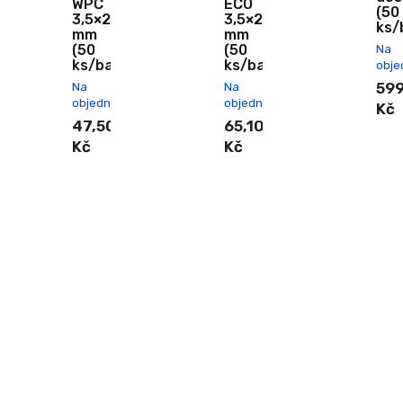
WPC
ECO
(50
3,5×25
3,5×25
ks/
mm
mm
(50
(50
Na
ks/bal.)
ks/bal.)
obje
59
Na
Na
objednání
objednání
Kč
47,50
65,10
Kč
Kč