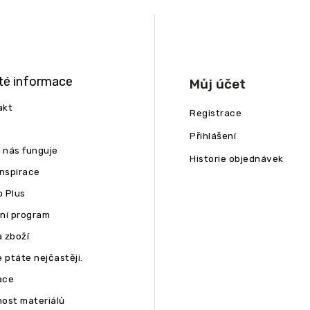
té informace
Můj účet
akt
Registrace
Přihlášení
u nás funguje
Historie objednávek
inspirace
 Plus
ní program
 zboží
 ptáte nejčastěji.
ace
ost materiálů