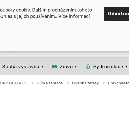
OMOUCKO, SVITAVSKO, ŠUMPERSKO, BRNO, PARDUBICE, H
oubory cookie. Dalším procházením tohoto
Odmítno
uhlas s jejich používáním.. Více informací
Suchá výstavba
Zdivo
Hydroizolace
CHNY KATEGORIE
Dům a zahrada
Prkenné terasy
Dřevoplasto