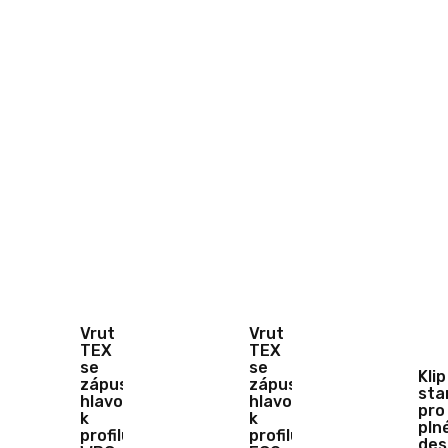
Vrut
Vrut
TEX
TEX
se
se
Klip
zápustnou
zápustnou
sta
hlavou
hlavou
pro
k
k
pln
profilu
profilu
des