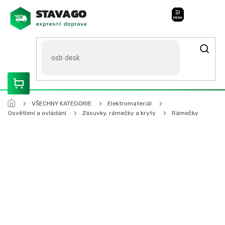
Přejít
na
Stavago Podpora
obsah
ROZVÁŽÍME OLOMOUCKO, SVITAVSKO, ŠUMPERSKO, BRNO,
PARDUBICE, HRADEC KRÁLOVÉ
VŠECHNY KATEGORIE
Elektromateriál
Osvětlení a ovládání
Zásuvky, rámečky a kryty
Rámečky