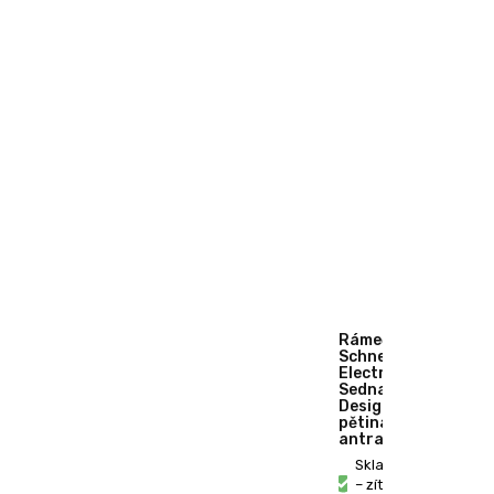
Rámeček
Schneider
Electric
Sedna
Design
pětinásobný
antracit
Skladem
– zítra u