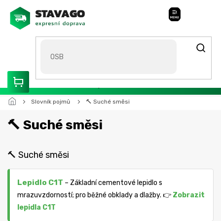
Přejít
na
Stavago Podpora
obsah
ROZVÁŽÍME OLOMOUCKO, SVITAVSKO, ŠUMPERSKO, BRNO,
PARDUBICE, HRADEC KRÁLOVÉ
Slovník pojmů
🔨 Suché směsi
🔨 Suché směsi
🔨 Suché směsi
Lepidlo C1T
– Základní cementové lepidlo s
mrazuvzdorností; pro běžné obklady a dlažby. 👉
Zobrazit
lepidla C1T