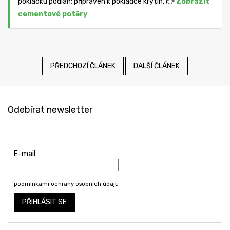
pokládku podlah; připraven k pokládce krytin. 👉
Zobrazit
cementové potěry
PŘEDCHOZÍ ČLÁNEK
DALŠÍ ČLÁNEK
Z
á
Odebírat newsletter
p
a
Vložte svůj e-mail a my vám budeme zasílat informace o nových
t
produktech na našem e-shopu.
í
E-mail
Vložením e-mailu souhlasíte s
podmínkami ochrany osobních údajů
PŘIHLÁSIT SE