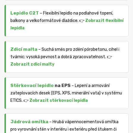
Lepidlo C2T
– Flexibilní lepidlo na podlahové topení,
balkony a velkoformátové dlaždice. 👉
Zobrazit flexibilní
lepidla
Zdicí malta
– Suchá směs pro zdění pórobetonu, cihel i
tvárnic; vysoká pevnost a dobrá zpracovatelnost. 👉
Zobrazit zdicí malty
Stěrkovací lepidlo
na EPS
– Lepení a armování
zateplovacích desek (EPS, XPS, minerální vata) v systému
ETICS. 👉
Zobrazit stěrkovací lepidla
Jádrová omítka
– Hrubá vápennocementová omítka
pro vyrovnání stěn v interiéru i exteriéru před štukem či