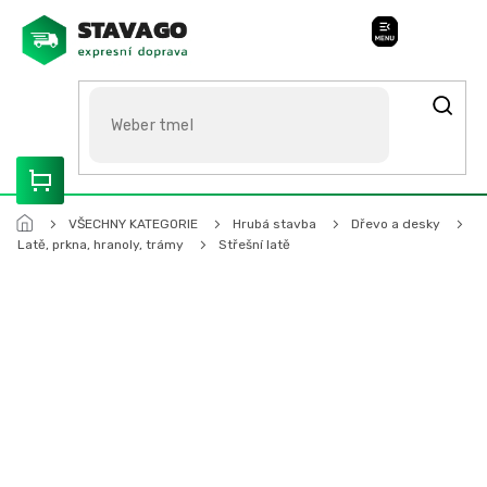
Přejít
na
Stavago Podpora
obsah
ROZVÁŽÍME OLOMOUCKO, SVITAVSKO, ŠUMPERSKO, BRNO,
PARDUBICE, HRADEC KRÁLOVÉ
VŠECHNY KATEGORIE
Hrubá stavba
Dřevo a desky
Latě, prkna, hranoly, trámy
Střešní latě