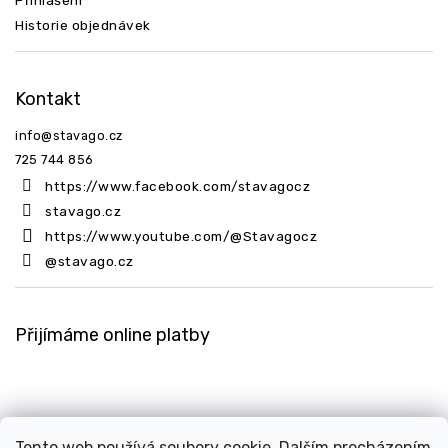
Přihlášení
Historie objednávek
Kontakt
info
@
stavago.cz
725 744 856
https://www.facebook.com/stavagocz
stavago.cz
https://www.youtube.com/@Stavagocz
@stavago.cz
Přijímáme online platby
Tento web používá soubory cookie. Dalším procházením