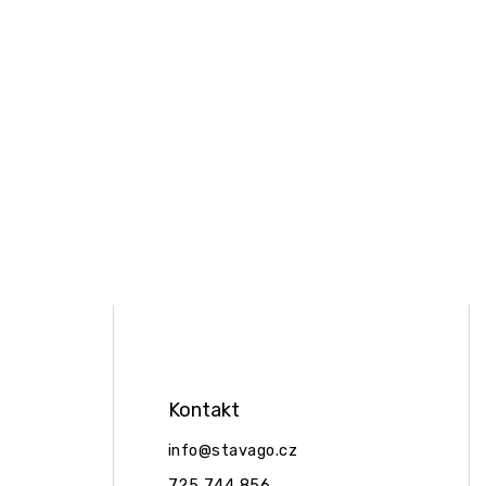
Kontakt
info
@
stavago.cz
725 744 856