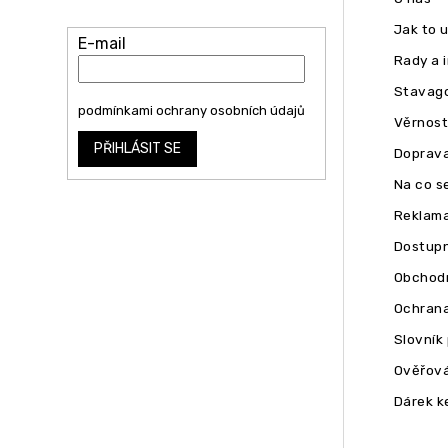
na našem e-shopu.
Jak to 
E-mail
Rady a 
Stavago
Vložením e-mailu souhlasíte s
podmínkami ochrany osobních údajů
Věrnost
PŘIHLÁSIT SE
Doprava
Na co se
Reklam
Dostupn
Obchodn
Ochrana
Slovník
Ověřová
Dárek k