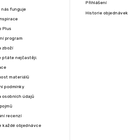
Přihlášení
u nás funguje
Historie objednávek
inspirace
 Plus
ní program
 zboží
 ptáte nejčastěji.
ace
ost materiálů
í podmínky
 osobních údajů
 pojmů
ní recenzí
e každé objednávce