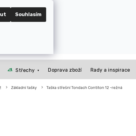
RADEC KRÁLOVÉ
ut
Souhlasím
📞 Kontakt
O nás
Jak to u nás funguje
Rady a 
Prázdný košík
NÁKUPNÍ
KOŠÍK
Doprava zboží
Rady a inspirace
Střechy
2
Základní tašky
Taška střešní Tondach Contiton 12 -režná