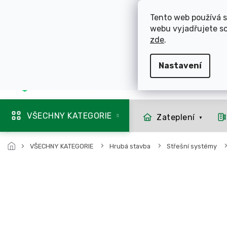
Přejít
ROZVÁŽÍME OL
na
Tento web používá s
obsah
webu vyjadřujete so
725 744 856
zde
.
Nastavení
Mapa rozvozu
VŠECHNY KATEGORIE
Zateplení
VŠECHNY KATEGORIE
Hrubá stavba
Střešní systémy