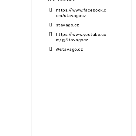
https://www.facebook.c
om/stavagocz
stavago.cz
https://www.youtube.co
m/@Stavagocz
@stavago.cz