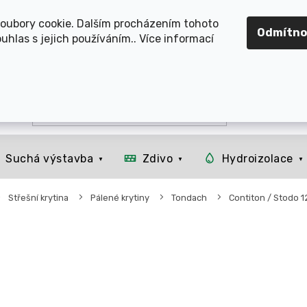
OMOUCKO, SVITAVSKO, ŠUMPERSKO, BRNO, PARDUBICE, H
oubory cookie. Dalším procházením tohoto
Odmítno
uhlas s jejich používáním.. Více informací
Suchá výstavba
Zdivo
Hydroizolace
Střešní krytina
Pálené krytiny
Tondach
Contiton / Stodo 1