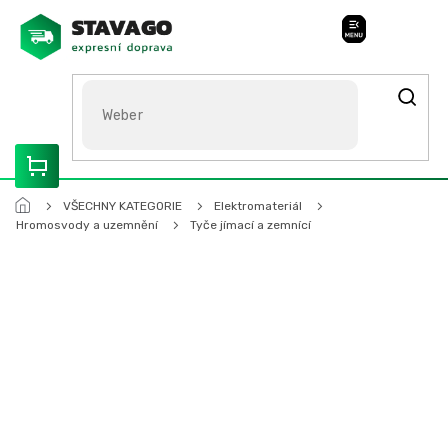
Přejít
na
Stavago Podpora
obsah
ROZVÁŽÍME OLOMOUCKO, SVITAVSKO, ŠUMPERSKO, BRNO,
PARDUBICE, HRADEC KRÁLOVÉ
VŠECHNY KATEGORIE
Elektromateriál
Hromosvody a uzemnění
Tyče jímací a zemnící