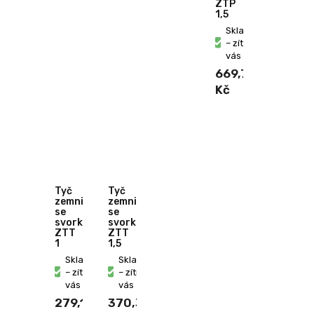
ZTP
1,5
Skladem
– zítra u
vás
669,70
Kč
Tyč
Tyč
zemnicí
zemnicí
se
se
svorkou
svorkou
ZTT
ZTT
1
1,5
Skladem
Skladem
– zítra u
– zítra u
vás
vás
279,10
370,30