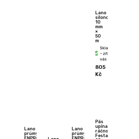
Lano
silonové
10
mm
×
50
m
Skladem
– zítra u
vás
805
Kč
Pás
upínací
Lano
Lano
ráčnový
průmyslové
průmyslové
Festa
ENPRO
ENPRO