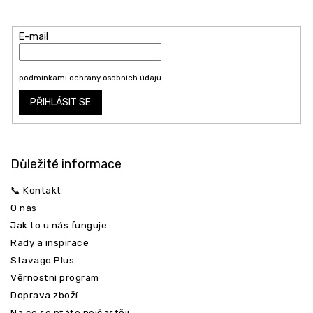
Vložte svůj e-mail a my vám budeme zasílat informace o nových
t
produktech na našem e-shopu.
í
E-mail
Vložením e-mailu souhlasíte s
podmínkami ochrany osobních údajů
PŘIHLÁSIT SE
Důležité informace
📞 Kontakt
O nás
Jak to u nás funguje
Rady a inspirace
Stavago Plus
Věrnostní program
Doprava zboží
Na co se ptáte nejčastěji.