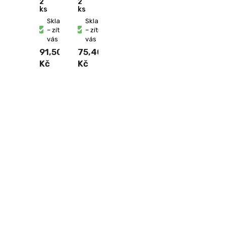
2
2
ks
ks
Skladem
Skladem
– zítra u
– zítra u
vás
vás
91,50
75,40
Kč
Kč