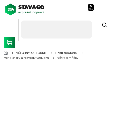
Přejít
na
Stavago Podpora
obsah
ROZVÁŽÍME OLOMOUCKO, SVITAVSKO, ŠUMPERSKO, BRNO,
PARDUBICE, HRADEC KRÁLOVÉ
VŠECHNY KATEGORIE
Elektromateriál
Ventilátory a rozvody vzduchu
Větrací mřížky