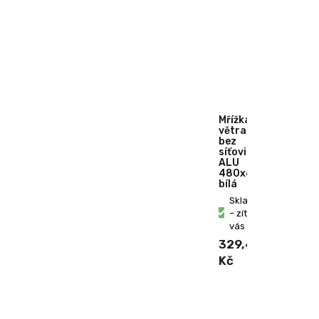
Mřížka
větrací
bez
síťoviny
ALU
480x60mm
bílá
Skladem
– zítra u
vás
329,40
Kč