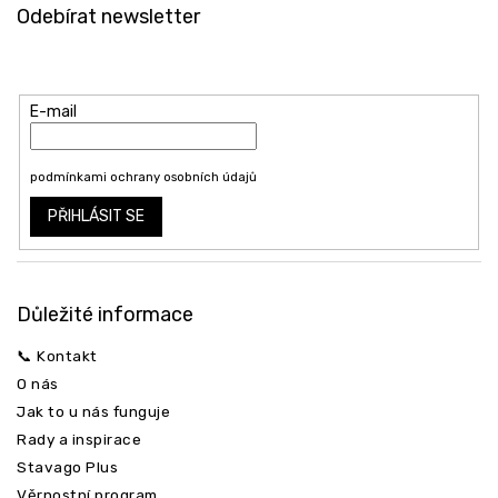
á
Odebírat newsletter
p
a
Vložte svůj e-mail a my vám budeme zasílat informace o nových
t
produktech na našem e-shopu.
í
E-mail
Vložením e-mailu souhlasíte s
podmínkami ochrany osobních údajů
PŘIHLÁSIT SE
Důležité informace
📞 Kontakt
O nás
Jak to u nás funguje
Rady a inspirace
Stavago Plus
Věrnostní program