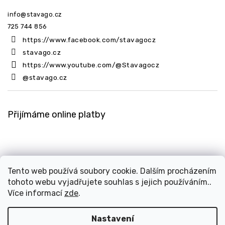
info
@
stavago.cz
725 744 856
https://www.facebook.com/stavagocz
stavago.cz
https://www.youtube.com/@Stavagocz
@stavago.cz
Přijímáme online platby
Tento web používá soubory cookie. Dalším procházením
tohoto webu vyjadřujete souhlas s jejich používáním..
Copyright 2026
Stavago.cz
. Všechna práva vyhrazena.
Více informací
zde
.
Upravit nastavení cookies
Design
Shoptak.cz
| Platforma
Shoptet
Nastavení