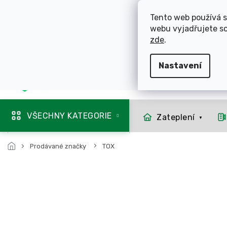
Přejít
ROZVÁŽÍME OL
na
Tento web používá s
obsah
webu vyjadřujete so
725 744 856
zde
.
Nastavení
Mapa rozvozu
VŠECHNY KATEGORIE
Zateplení
Prodávané značky
TOX