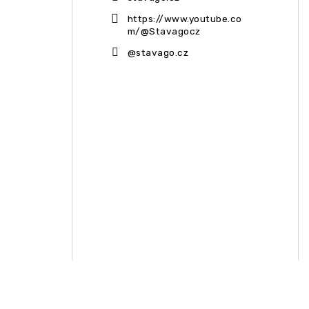
https://www.youtube.co
m/@Stavagocz
@stavago.cz