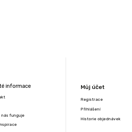
té informace
Můj účet
akt
Registrace
Přihlášení
u nás funguje
Historie objednávek
inspirace