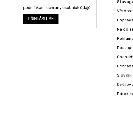
Stavago
Vložením e-mailu souhlasíte s
podmínkami ochrany osobních údajů
Věrnost
PŘIHLÁSIT SE
Doprava
Na co se
Reklam
Dostupn
Obchodn
Ochrana
Slovník
Ověřová
Dárek k