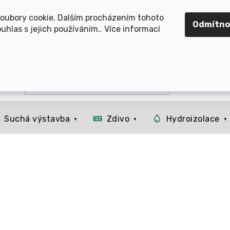
OMOUCKO, SVITAVSKO, ŠUMPERSKO, BRNO, PARDUBICE, H
oubory cookie. Dalším procházením tohoto
Odmítno
uhlas s jejich používáním.. Více informací
Suchá výstavba
Zdivo
Hydroizolace