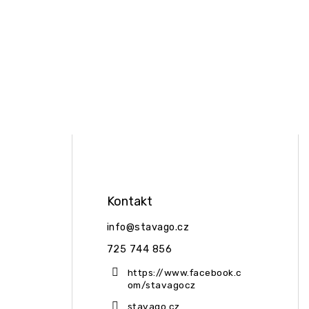
Kontakt
info
@
stavago.cz
725 744 856
https://www.facebook.c
om/stavagocz
stavago.cz