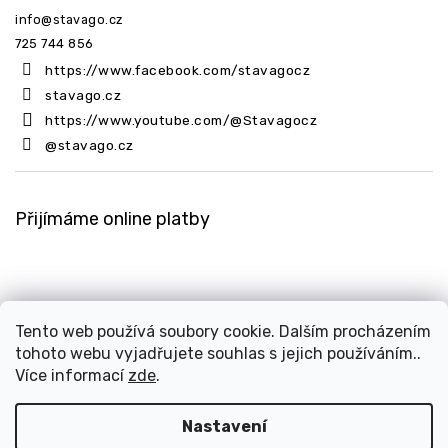
info
@
stavago.cz
725 744 856
https://www.facebook.com/stavagocz
stavago.cz
https://www.youtube.com/@Stavagocz
@stavago.cz
Přijímáme online platby
Tento web používá soubory cookie. Dalším procházením
tohoto webu vyjadřujete souhlas s jejich používáním..
Copyright 2026
Stavago.cz
. Všechna práva vyhrazena.
Více informací
zde
.
Upravit nastavení cookies
Design
Shoptak.cz
| Platforma
Shoptet
Nastavení