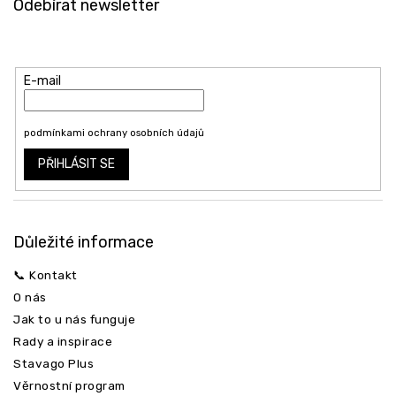
Odebírat newsletter
p
a
Vložte svůj e-mail a my vám budeme zasílat informace o nových
t
produktech na našem e-shopu.
í
E-mail
Vložením e-mailu souhlasíte s
podmínkami ochrany osobních údajů
PŘIHLÁSIT SE
Důležité informace
📞 Kontakt
O nás
Jak to u nás funguje
Rady a inspirace
Stavago Plus
Věrnostní program