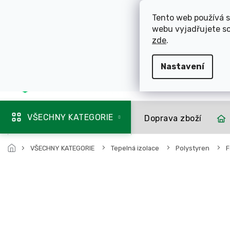
Přejít
ROZVÁŽÍME OL
na
Tento web používá s
obsah
webu vyjadřujete so
725 744 856
zde
.
Nastavení
Mapa rozvozu
VŠECHNY KATEGORIE
Doprava zboží
VŠECHNY KATEGORIE
Tepelná izolace
Polystyren
F