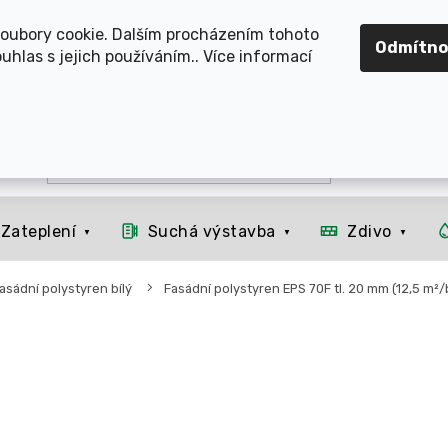
OMOUCKO, SVITAVSKO, ŠUMPERSKO, BRNO, PARDUBICE, H
oubory cookie. Dalším procházením tohoto
Odmítno
uhlas s jejich používáním.. Více informací
Zateplení
Suchá výstavba
Zdivo
asádní polystyren bílý
Fasádní polystyren EPS 70F tl. 20 mm (12,5 m²/b