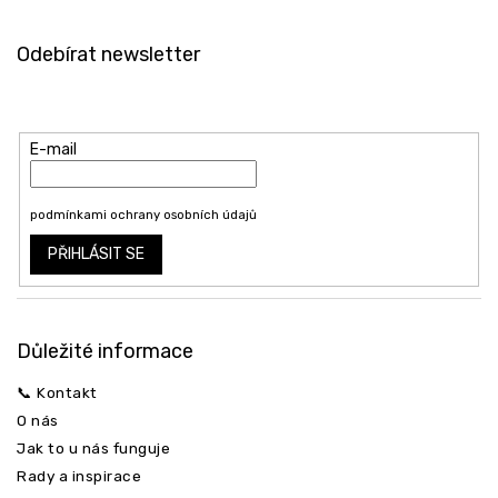
Z
á
Odebírat newsletter
p
a
Vložte svůj e-mail a my vám budeme zasílat informace o nových
t
produktech na našem e-shopu.
í
E-mail
Vložením e-mailu souhlasíte s
podmínkami ochrany osobních údajů
PŘIHLÁSIT SE
Odeslat
Důležité informace
📞 Kontakt
O nás
Jak to u nás funguje
Rady a inspirace