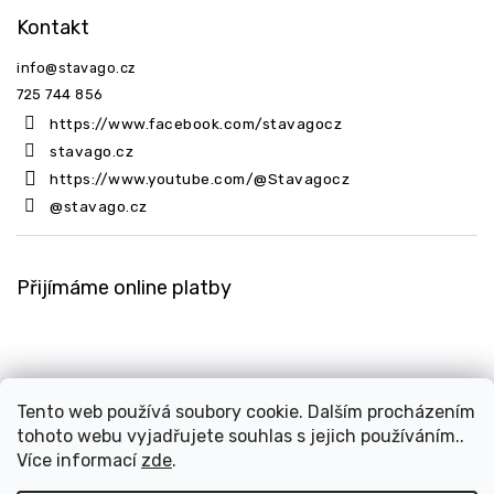
Kontakt
info
@
stavago.cz
725 744 856
https://www.facebook.com/stavagocz
stavago.cz
https://www.youtube.com/@Stavagocz
@stavago.cz
Přijímáme online platby
Tento web používá soubory cookie. Dalším procházením
tohoto webu vyjadřujete souhlas s jejich používáním..
Copyright 2026
Stavago.cz
. Všechna práva vyhrazena.
Více informací
zde
.
Upravit nastavení cookies