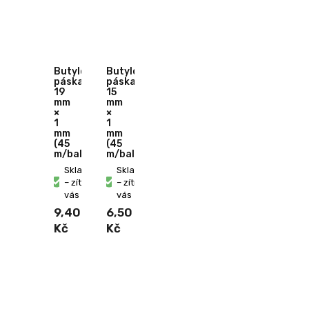
Butylová
Butylová
páska
páska
19
15
mm
mm
×
×
1
1
mm
mm
(45
(45
m/bal.)
m/bal.)
Skladem
Skladem
– zítra u
– zítra u
vás
vás
9,40
6,50
Kč
Kč