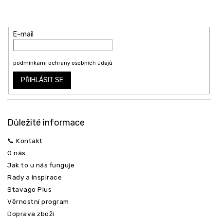
a
Vložte svůj e-mail a my vám budeme zasílat informace o nových
t
produktech na našem e-shopu.
í
E-mail
Vložením e-mailu souhlasíte s
podmínkami ochrany osobních údajů
PŘIHLÁSIT SE
Důležité informace
📞 Kontakt
O nás
Jak to u nás funguje
Rady a inspirace
Stavago Plus
Věrnostní program
Doprava zboží