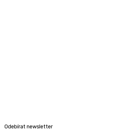
Z
á
Odebírat newsletter
p