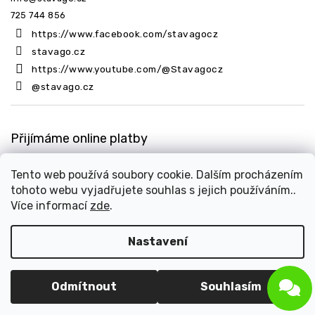
725 744 856
https://www.facebook.com/stavagocz
stavago.cz
https://www.youtube.com/@Stavagocz
@stavago.cz
Přijímáme online platby
Tento web používá soubory cookie. Dalším procházením
tohoto webu vyjadřujete souhlas s jejich používáním..
Více informací
zde
.
Nastavení
Copyright 2026
Stavago.cz
. Všechna práva vyhrazena.
Upravit nastavení cookies
Design
Shoptak.cz
| Platforma
Shoptet
Odmítnout
Souhlasím