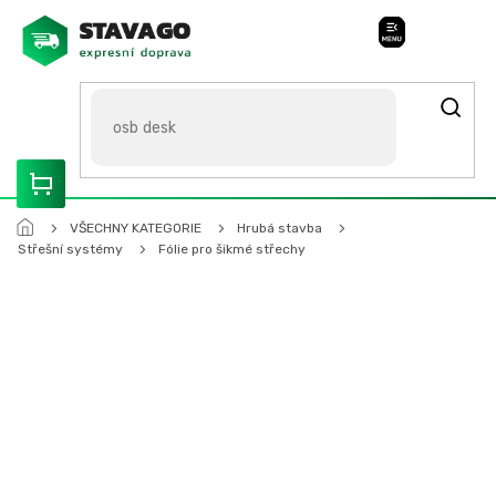
Přejít
na
Stavago Podpora
obsah
ROZVÁŽÍME OLOMOUCKO, SVITAVSKO, ŠUMPERSKO, BRNO,
PARDUBICE, HRADEC KRÁLOVÉ
VŠECHNY KATEGORIE
Hrubá stavba
Střešní systémy
Fólie pro šikmé střechy