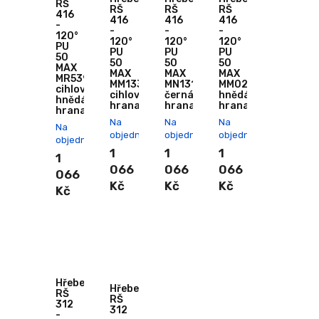
RŠ
RŠ
RŠ
RŠ
416
416
416
416
-
-
-
-
120°
120°
120°
120°
PU
PU
PU
PU
50
50
50
50
MAX
MAX
MAX
MAX
MR539
MM133
MN131
MM020
cihlově
cihlová
černá
hnědá
hnědá
hranatý
hranatý
hranatý
hranatý
Na
Na
Na
Na
objednání
objednání
objednání
objednání
1
1
1
1
066
066
066
066
Kč
Kč
Kč
Kč
Hřebenáč
Hřebenáč
RŠ
RŠ
312
312
-