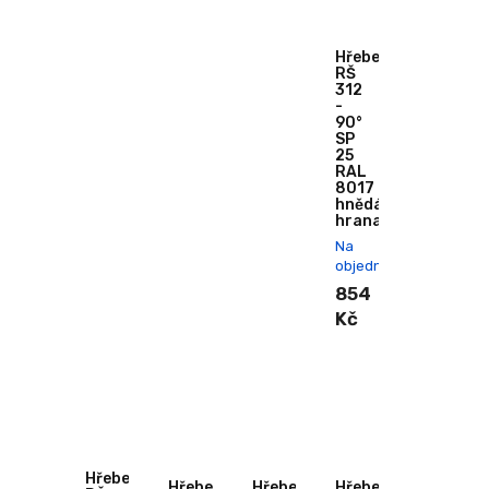
Hřebenáč
RŠ
312
-
90°
SP
25
RAL
8017
hnědá
hranatý
Na
objednání
854
Kč
Hřebenáč
Hřebenáč
Hřebenáč
Hřebenáč