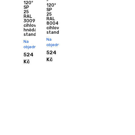
-
120°
120°
SP
SP
25
25
RAL
RAL
3009
8004
cihlově
cihlová
hnědá
standard
standard
Na
Na
objednání
objednání
524
524
Kč
Kč