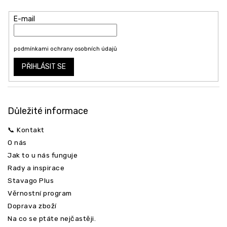
t
produktech na našem e-shopu.
í
E-mail
Vložením e-mailu souhlasíte s
podmínkami ochrany osobních údajů
PŘIHLÁSIT SE
Důležité informace
📞 Kontakt
O nás
Jak to u nás funguje
Rady a inspirace
Stavago Plus
Věrnostní program
Doprava zboží
Na co se ptáte nejčastěji.