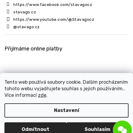
https://www.facebook.com/stavagocz
stavago.cz
https://www.youtube.com/@Stavagocz
@stavago.cz
Přijímáme online platby
Tento web používá soubory cookie. Dalším procházením
tohoto webu vyjadřujete souhlas s jejich používáním..
Copyright 2026
Stavago.cz
. Všechna práva vyhrazena.
Více informací
zde
.
Upravit nastavení cookies
Design
Shoptak.cz
| Platforma
Shoptet
Nastavení
Odmítnout
Souhlasím