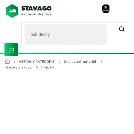
Přejít
na
Stavago Podpora
obsah
ROZVÁŽÍME OLOMOUCKO, SVITAVSKO, ŠUMPERSKO, BRNO,
PARDUBICE, HRADEC KRÁLOVÉ
VŠECHNY KATEGORIE
Spojovací materiál
Hřebíky a skoby
Hřebíky