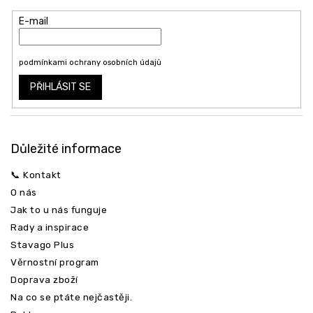
í
E-mail
Vložením e-mailu souhlasíte s
podmínkami ochrany osobních údajů
PŘIHLÁSIT SE
Důležité informace
📞 Kontakt
O nás
Jak to u nás funguje
Rady a inspirace
Stavago Plus
Věrnostní program
Doprava zboží
Na co se ptáte nejčastěji.