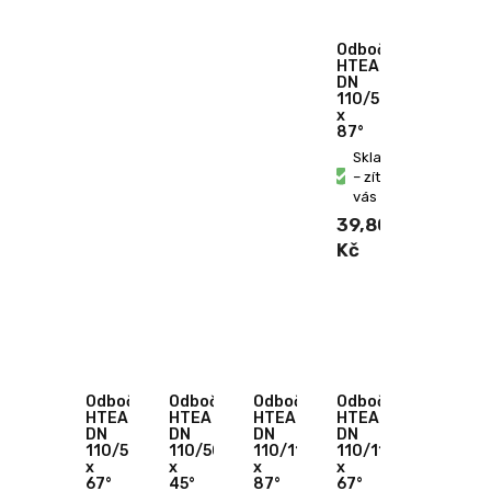
Odbočka
HTEA
DN
110/50
x
87°
Skladem
– zítra u
vás
39,80
Kč
Odbočka
Odbočka
Odbočka
Odbočka
HTEA
HTEA
HTEA
HTEA
DN
DN
DN
DN
110/50
110/50
110/110
110/110
x
x
x
x
67°
45°
87°
67°