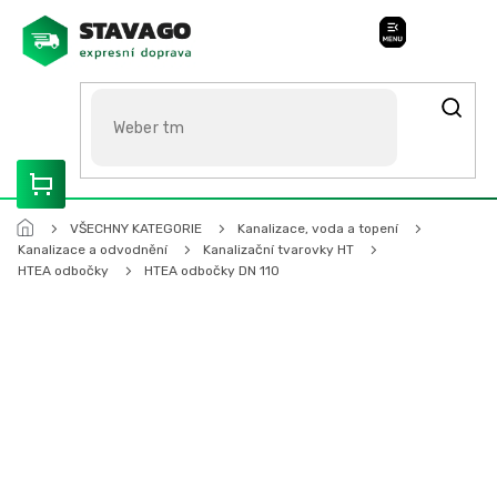
Přejít
na
Stavago Podpora
obsah
ROZVÁŽÍME OLOMOUCKO, SVITAVSKO, ŠUMPERSKO, BRNO,
PARDUBICE, HRADEC KRÁLOVÉ
VŠECHNY KATEGORIE
Kanalizace, voda a topení
Kanalizace a odvodnění
Kanalizační tvarovky HT
HTEA odbočky
HTEA odbočky DN 110