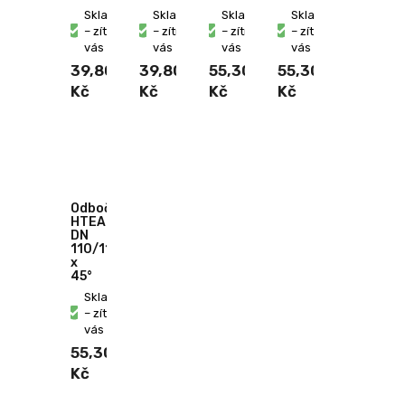
Skladem
Skladem
Skladem
Skladem
– zítra u
– zítra u
– zítra u
– zítra u
vás
vás
vás
vás
39,80
39,80
55,30
55,30
Kč
Kč
Kč
Kč
Odbočka
HTEA
DN
110/110
x
45°
Skladem
– zítra u
vás
55,30
Kč