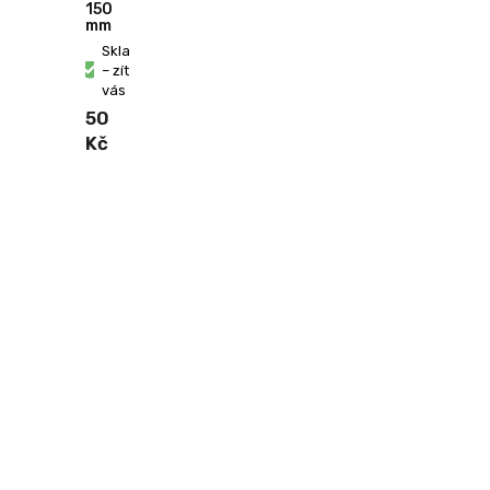
150
mm
Skladem
– zítra u
vás
50
Kč