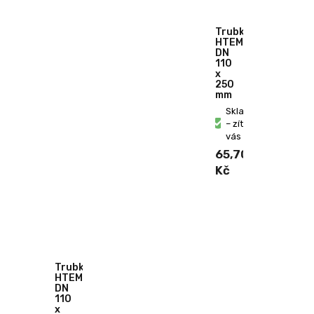
Trubka
HTEM
DN
110
x
250
mm
Skladem
– zítra u
vás
65,70
Kč
Trubka
HTEM
DN
110
x