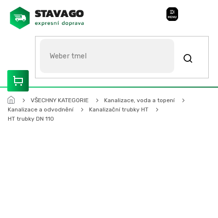
Přejít
na
Stavago Podpora
obsah
ROZVÁŽÍME OLOMOUCKO, SVITAVSKO, ŠUMPERSKO, BRNO,
PARDUBICE, HRADEC KRÁLOVÉ
VŠECHNY KATEGORIE
Kanalizace, voda a topení
Kanalizace a odvodnění
Kanalizační trubky HT
HT trubky DN 110