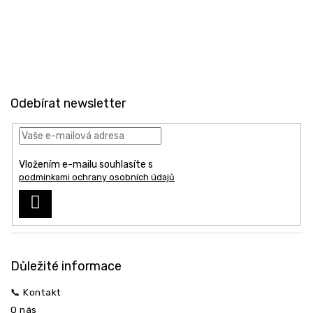
Z
á
Odebírat newsletter
p
a
t
í
Vložením e-mailu souhlasíte s
podmínkami ochrany osobních údajů
PŘIHLÁSIT
SE
Odeslat
Důležité informace
📞 Kontakt
O nás