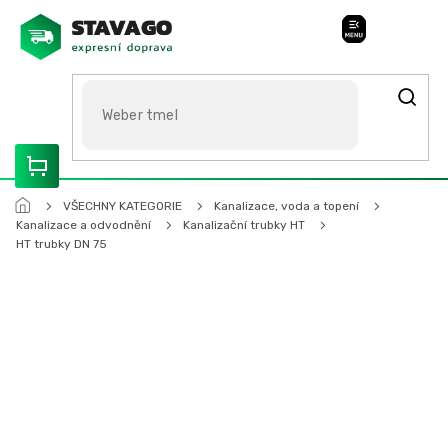
Přejít
na
Stavago Podpora
obsah
ROZVÁŽÍME OLOMOUCKO, SVITAVSKO, ŠUMPERSKO, BRNO,
PARDUBICE, HRADEC KRÁLOVÉ
VŠECHNY KATEGORIE
Kanalizace, voda a topení
Kanalizace a odvodnění
Kanalizační trubky HT
HT trubky DN 75