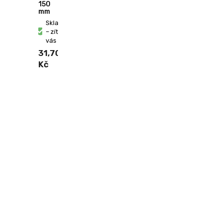
150
mm
Skladem
– zítra u
vás
31,70
Kč