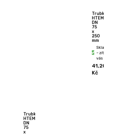
Trubka
HTEM
DN
75
x
250
mm
Skladem
– zítra u
vás
41,20
Kč
Trubka
HTEM
DN
75
x