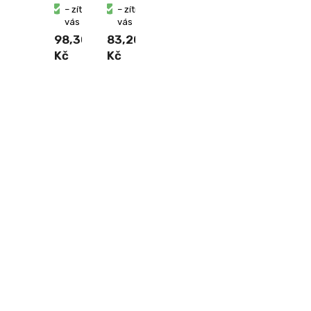
– zítra u
– zítra u
vás
vás
98,30
83,20
Kč
Kč