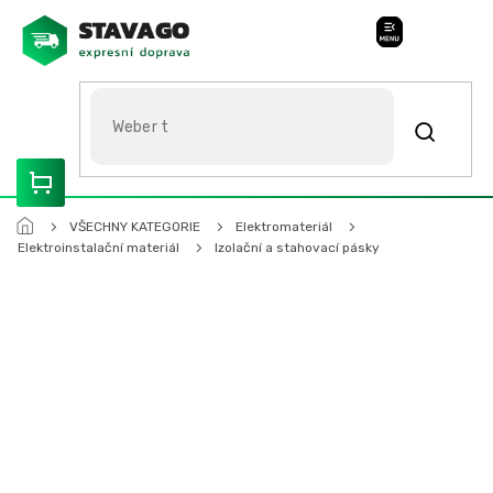
Přejít
na
Stavago Podpora
obsah
ROZVÁŽÍME OLOMOUCKO, SVITAVSKO, ŠUMPERSKO, BRNO,
PARDUBICE, HRADEC KRÁLOVÉ
VŠECHNY KATEGORIE
Elektromateriál
Elektroinstalační materiál
Izolační a stahovací pásky