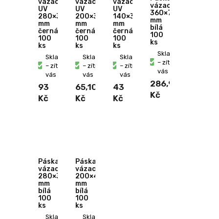
vázací
vázací
vázací
vázací
UV
UV
UV
360×7,5
280×3,6
200×3,6
140×3,6
mm
mm
mm
mm
bílá
černá
černá
černá
100
100
100
100
ks
ks
ks
ks
Skladem
Skladem
Skladem
Skladem
– zítra u
– zítra u
– zítra u
– zítra u
vás
vás
vás
vás
286,90
93
65,10
43
Kč
Kč
Kč
Kč
Páska
Páska
vázací
vázací
280×3,5
200×4,5
mm
mm
bílá
bílá
100
100
ks
ks
Skladem
Skladem