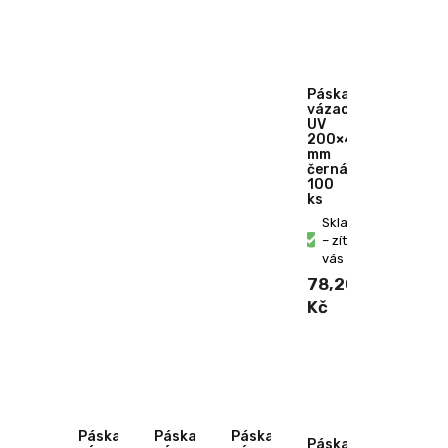
Páska
vázací
UV
200×4,8
mm
černá
100
ks
Skladem
– zítra u
vás
78,20
Kč
Páska
Páska
Páska
Páska