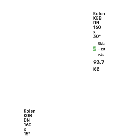
Koleno
KGB
DN
160
x
30°
Skladem
– zítra u
vás
93,70
Kč
Koleno
KGB
DN
160
x
15°