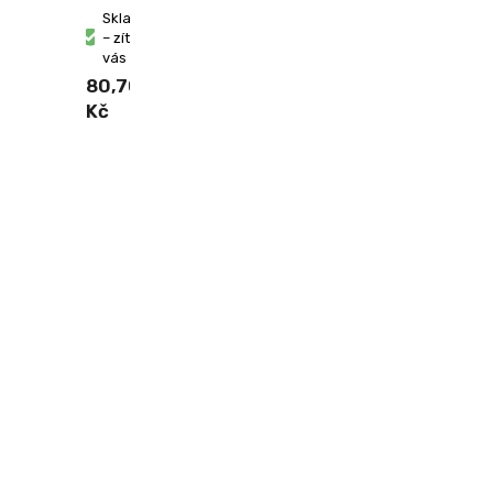
Skladem
– zítra u
vás
80,70
Kč