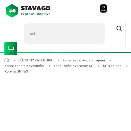
Přejít
na
Stavago Podpora
obsah
ROZVÁŽÍME OLOMOUCKO, SVITAVSKO, ŠUMPERSKO, BRNO,
PARDUBICE, HRADEC KRÁLOVÉ
VŠECHNY KATEGORIE
Kanalizace, voda a topení
Kanalizace a odvodnění
Kanalizační tvarovky KG
KGB kolena
Kolena DN 160