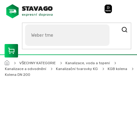
Přejít
na
Stavago Podpora
obsah
ROZVÁŽÍME OLOMOUCKO, SVITAVSKO, ŠUMPERSKO, BRNO,
PARDUBICE, HRADEC KRÁLOVÉ
VŠECHNY KATEGORIE
Kanalizace, voda a topení
Kanalizace a odvodnění
Kanalizační tvarovky KG
KGB kolena
Kolena DN 200