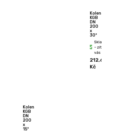
Koleno
KGB
DN
200
x
30°
Skladem
– zítra u
vás
212,60
Kč
Koleno
KGB
DN
200
x
15°