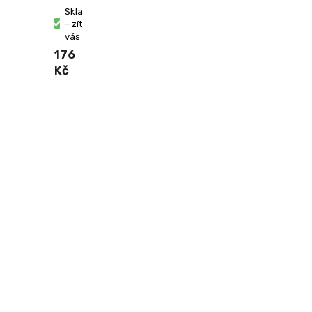
Skladem
– zítra u
vás
176
Kč