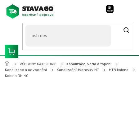
Přejít
na
Stavago Podpora
obsah
ROZVÁŽÍME OLOMOUCKO, SVITAVSKO, ŠUMPERSKO, BRNO,
PARDUBICE, HRADEC KRÁLOVÉ
VŠECHNY KATEGORIE
Kanalizace, voda a topení
Kanalizace a odvodnění
Kanalizační tvarovky HT
HTB kolena
Kolena DN 40