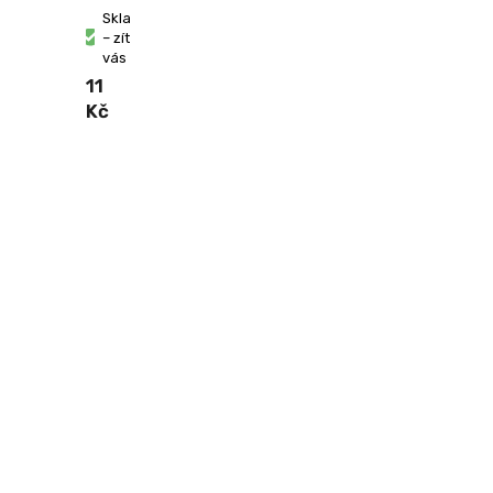
Skladem
– zítra u
vás
11
Kč