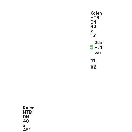
Koleno
HTB
DN
40
x
15°
Skladem
– zítra u
vás
11
Kč
Koleno
HTB
DN
40
x
45°