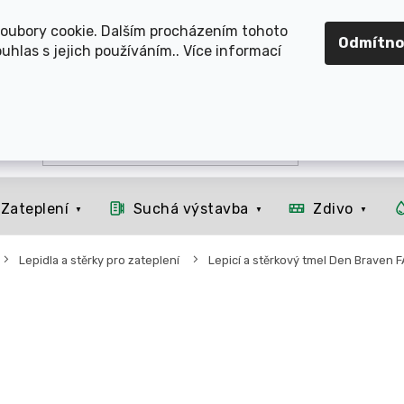
OMOUCKO, SVITAVSKO, ŠUMPERSKO, BRNO, PARDUBICE, H
oubory cookie. Dalším procházením tohoto
Odmítno
uhlas s jejich používáním.. Více informací
Zateplení
Suchá výstavba
Zdivo
Lepidla a stěrky pro zateplení
Lepicí a stěrkový tmel Den Braven