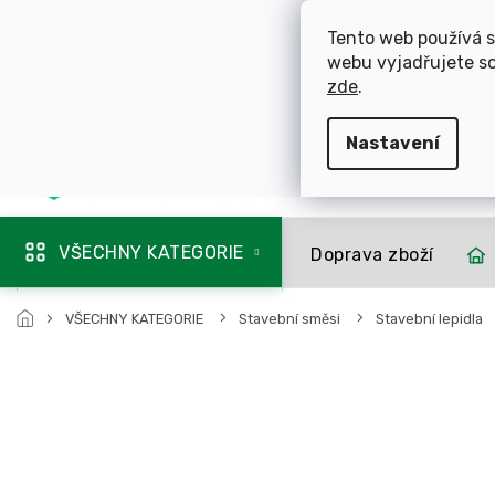
Přejít
ROZVÁŽÍME OL
na
Tento web používá s
obsah
webu vyjadřujete so
725 744 856
zde
.
Nastavení
Mapa rozvozu
VŠECHNY KATEGORIE
Doprava zboží
VŠECHNY KATEGORIE
Stavební směsi
Stavební lepidla