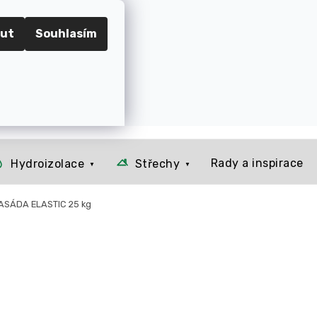
RADEC KRÁLOVÉ
ut
Souhlasím
📞 Kontakt
O nás
Jak to u nás funguje
Rady a 
Prázdný košík
NÁKUPNÍ
KOŠÍK
Rady a inspirace
Hydroizolace
Střechy
 FASÁDA ELASTIC 25 kg