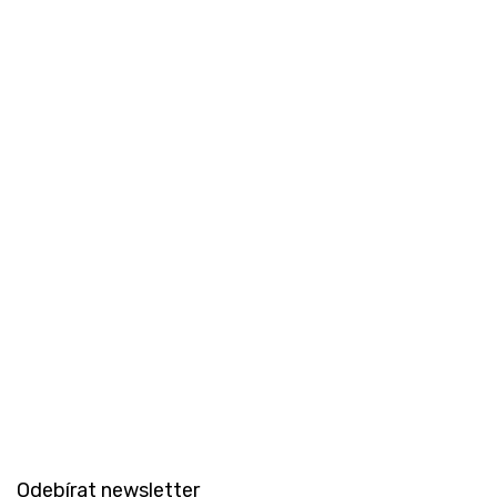
Z
á
Odebírat newsletter