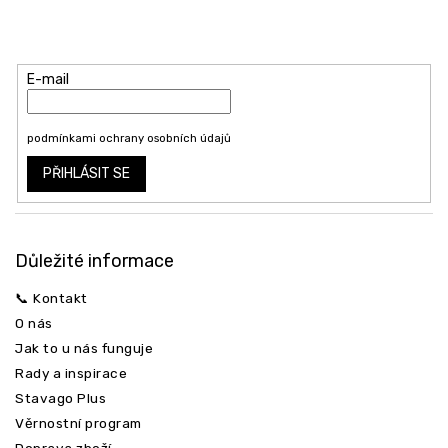
p
a
Vložte svůj e-mail a my vám budeme zasílat informace o nových
t
produktech na našem e-shopu.
í
E-mail
Vložením e-mailu souhlasíte s
podmínkami ochrany osobních údajů
PŘIHLÁSIT SE
Důležité informace
📞 Kontakt
O nás
Jak to u nás funguje
Rady a inspirace
Stavago Plus
Věrnostní program