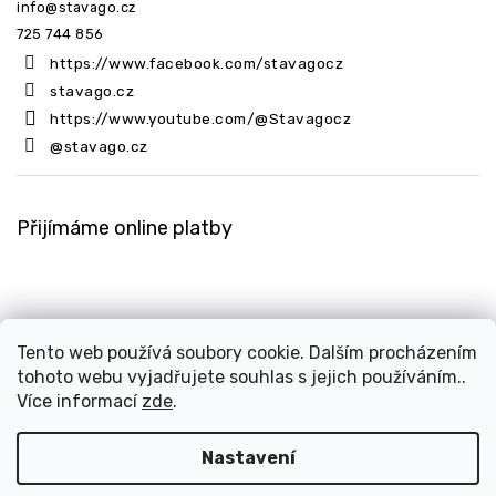
info
@
stavago.cz
725 744 856
https://www.facebook.com/stavagocz
stavago.cz
https://www.youtube.com/@Stavagocz
@stavago.cz
Přijímáme online platby
Tento web používá soubory cookie. Dalším procházením
tohoto webu vyjadřujete souhlas s jejich používáním..
Copyright 2026
Stavago.cz
. Všechna práva vyhrazena.
Více informací
zde
.
Upravit nastavení cookies
Design
Shoptak.cz
| Platforma
Shoptet
Nastavení