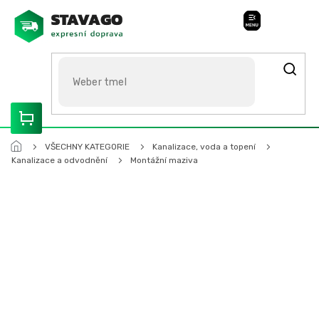
Přejít
na
Stavago Podpora
obsah
ROZVÁŽÍME OLOMOUCKO, SVITAVSKO, ŠUMPERSKO, BRNO,
PARDUBICE, HRADEC KRÁLOVÉ
VŠECHNY KATEGORIE
Kanalizace, voda a topení
Kanalizace a odvodnění
Montážní maziva