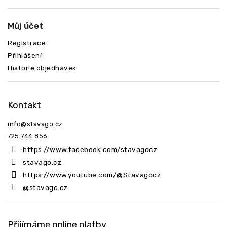
Můj účet
Registrace
Přihlášení
Historie objednávek
Kontakt
info
@
stavago.cz
725 744 856
https://www.facebook.com/stavagocz
stavago.cz
https://www.youtube.com/@Stavagocz
@stavago.cz
Přijímáme online platby