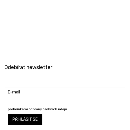
Odeslat
Z
á
Odebírat newsletter
p
a
Vložte svůj e-mail a my vám budeme zasílat informace o nových
t
produktech na našem e-shopu.
í
E-mail
Vložením e-mailu souhlasíte s
podmínkami ochrany osobních údajů
PŘIHLÁSIT SE