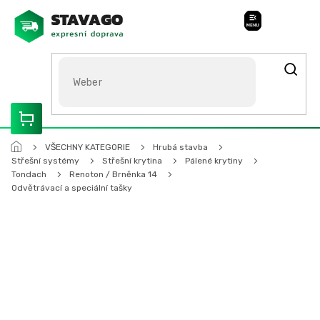
Přejít
na
Stavago Podpora
obsah
ROZVÁŽÍME OLOMOUCKO, SVITAVSKO, ŠUMPERSKO, BRNO,
PARDUBICE, HRADEC KRÁLOVÉ
VŠECHNY KATEGORIE
Hrubá stavba
Střešní systémy
Střešní krytina
Pálené krytiny
Tondach
Renoton / Brněnka 14
Odvětrávací a speciální tašky