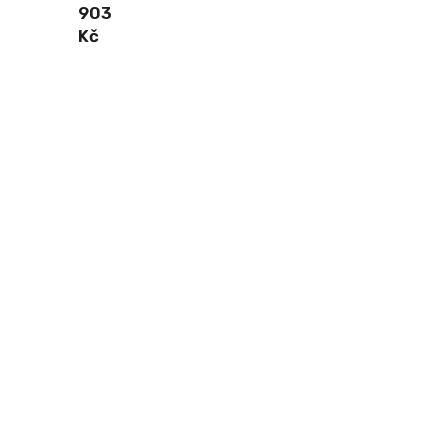
903
Kč