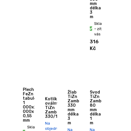
mm
délka
3
m
Skladem
– zítra u
vás
316
Kč
Plech
Žlab
Svod
FeZn
TiZn
TiZn
tabule
Kotlík
Zambelli
Zambelli
1
oválný
330
80
000x2
TiZn
mm
mm
000x
Zambelli
délka
délka
0,55
330/100
3
1
mm
m
m
Na
Skladem
objednání
Na
Na