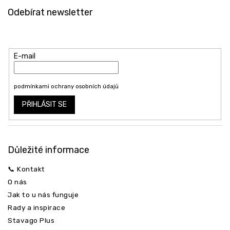
á
Odebírat newsletter
p
a
Vložte svůj e-mail a my vám budeme zasílat informace o nových
t
produktech na našem e-shopu.
í
E-mail
Vložením e-mailu souhlasíte s
podmínkami ochrany osobních údajů
PŘIHLÁSIT SE
Důležité informace
📞 Kontakt
O nás
Jak to u nás funguje
Rady a inspirace
Stavago Plus