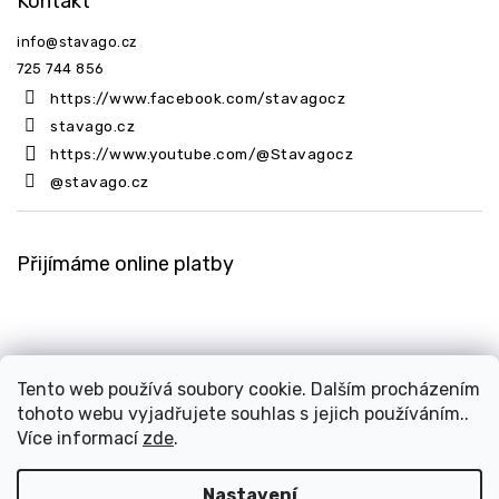
Kontakt
info
@
stavago.cz
725 744 856
https://www.facebook.com/stavagocz
stavago.cz
https://www.youtube.com/@Stavagocz
@stavago.cz
Přijímáme online platby
Tento web používá soubory cookie. Dalším procházením
tohoto webu vyjadřujete souhlas s jejich používáním..
Copyright 2026
Stavago.cz
. Všechna práva vyhrazena.
Více informací
zde
.
Upravit nastavení cookies
Design
Shoptak.cz
| Platforma
Shoptet
Nastavení