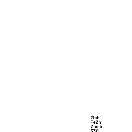
Žlab
FeZn
Zambelli
330