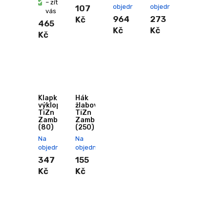
– zítra u
objednání
objednání
107
vás
964
273
Kč
465
Kč
Kč
Kč
Klapka
Hák
výklopná
žlabový
TiZn
TiZn
Zambelli
Zambelli
(80)
(250)
Na
Na
objednání
objednání
347
155
Kč
Kč