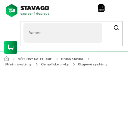
Přejít
na
Stavago Podpora
obsah
ROZVÁŽÍME OLOMOUCKO, SVITAVSKO, ŠUMPERSKO, BRNO,
PARDUBICE, HRADEC KRÁLOVÉ
VŠECHNY KATEGORIE
Hrubá stavba
Střešní systémy
Klempířské prvky
Okapové systémy