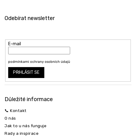
Z
á
Odebírat newsletter
p
a
Vložte svůj e-mail a my vám budeme zasílat informace o nových
t
produktech na našem e-shopu.
í
E-mail
Odeslat
Vložením e-mailu souhlasíte s
podmínkami ochrany osobních údajů
PŘIHLÁSIT SE
Důležité informace
📞 Kontakt
O nás
Jak to u nás funguje
Rady a inspirace