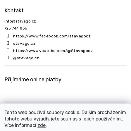
Kontakt
info
@
stavago.cz
725 744 856
https://www.facebook.com/stavagocz
stavago.cz
https://www.youtube.com/@Stavagocz
@stavago.cz
Přijímáme online platby
Tento web používá soubory cookie. Dalším procházením
tohoto webu vyjadřujete souhlas s jejich používáním..
Copyright 2026
Stavago.cz
. Všechna práva vyhrazena.
Více informací
zde
.
Upravit nastavení cookies