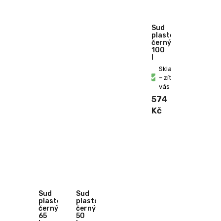
Sud
plastový
černý
100
l
Skladem
– zítra u
vás
574
Kč
Sud
Sud
plastový
plastový
černý
černý
65
50