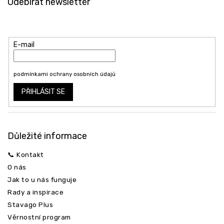
Odebírat newsletter
p
a
Vložte svůj e-mail a my vám budeme zasílat informace o nových
t
produktech na našem e-shopu.
í
E-mail
Vložením e-mailu souhlasíte s
podmínkami ochrany osobních údajů
PŘIHLÁSIT SE
Důležité informace
📞 Kontakt
O nás
Jak to u nás funguje
Rady a inspirace
Stavago Plus
Věrnostní program