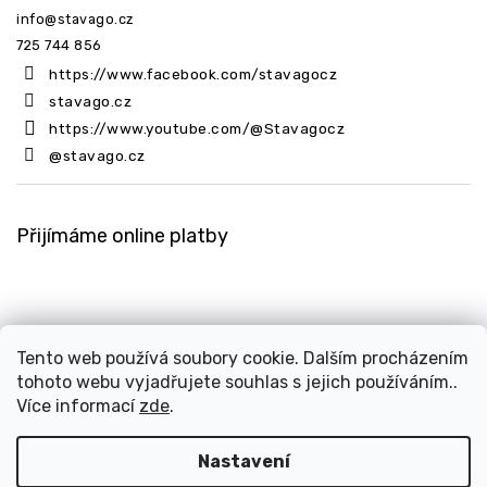
info
@
stavago.cz
725 744 856
https://www.facebook.com/stavagocz
stavago.cz
https://www.youtube.com/@Stavagocz
@stavago.cz
Přijímáme online platby
Tento web používá soubory cookie. Dalším procházením
tohoto webu vyjadřujete souhlas s jejich používáním..
Copyright 2026
Stavago.cz
. Všechna práva vyhrazena.
Více informací
zde
.
Upravit nastavení cookies
Design
Shoptak.cz
| Platforma
Shoptet
Nastavení