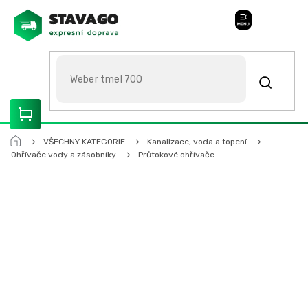
Přejít
na
Stavago Podpora
obsah
ROZVÁŽÍME OLOMOUCKO, SVITAVSKO, ŠUMPERSKO, BRNO,
PARDUBICE, HRADEC KRÁLOVÉ
VŠECHNY KATEGORIE
Kanalizace, voda a topení
Ohřívače vody a zásobníky
Průtokové ohřívače