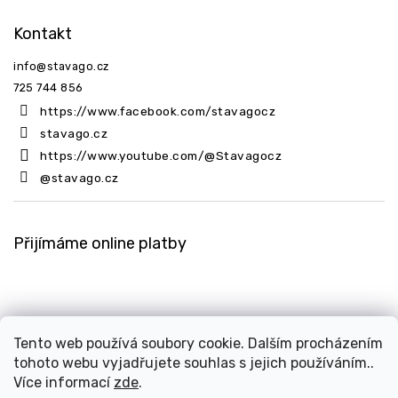
Kontakt
info
@
stavago.cz
725 744 856
https://www.facebook.com/stavagocz
stavago.cz
https://www.youtube.com/@Stavagocz
@stavago.cz
Přijímáme online platby
Tento web používá soubory cookie. Dalším procházením
tohoto webu vyjadřujete souhlas s jejich používáním..
Copyright 2026
Stavago.cz
. Všechna práva vyhrazena.
Více informací
zde
.
Upravit nastavení cookies