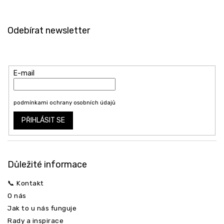
Z
á
Odebírat newsletter
p
a
Vložte svůj e-mail a my vám budeme zasílat informace o nových
t
produktech na našem e-shopu.
í
E-mail
Vložením e-mailu souhlasíte s
podmínkami ochrany osobních údajů
PŘIHLÁSIT SE
Důležité informace
📞 Kontakt
O nás
Jak to u nás funguje
Rady a inspirace