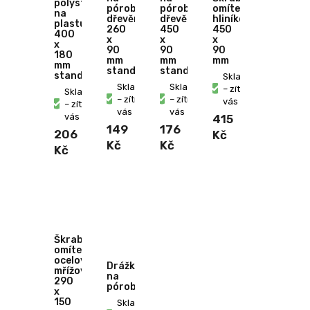
polystyren
pórobeton
pórobeton
omítek
na
dřevěný
dřevěný
hliníkový
plastu
260
450
450
400
x
x
x
x
90
90
90
180
mm
mm
mm
mm
standard
standard
standard
Skladem
Skladem
Skladem
– zítra u
Skladem
– zítra u
– zítra u
vás
– zítra u
vás
vás
vás
415
149
176
206
Kč
Kč
Kč
Kč
Škrabák
omítek
ocelový
Drážkovač
mřížový
na
290
pórobeton
x
150
Skladem