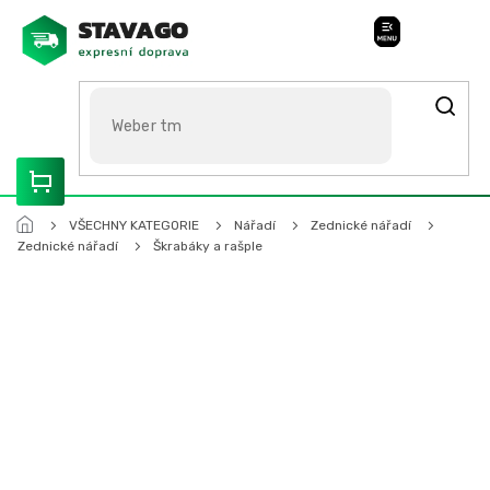
Přejít
na
Stavago Podpora
obsah
ROZVÁŽÍME OLOMOUCKO, SVITAVSKO, ŠUMPERSKO, BRNO,
PARDUBICE, HRADEC KRÁLOVÉ
VŠECHNY KATEGORIE
Nářadí
Zednické nářadí
Zednické nářadí
Škrabáky a rašple