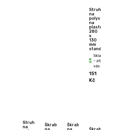
Struhadlo
na
polystyren
na
plastu
280
x
130
mm
standard
Skladem
– zítra u
vás
151
Kč
Struhadlo
Škrabák
Škrabák
na
na
na
Škrabák