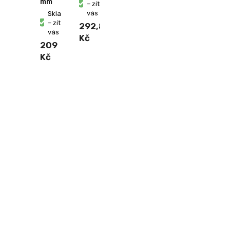
mm
– zítra u
vás
Skladem
– zítra u
292,80
vás
Kč
209
Kč