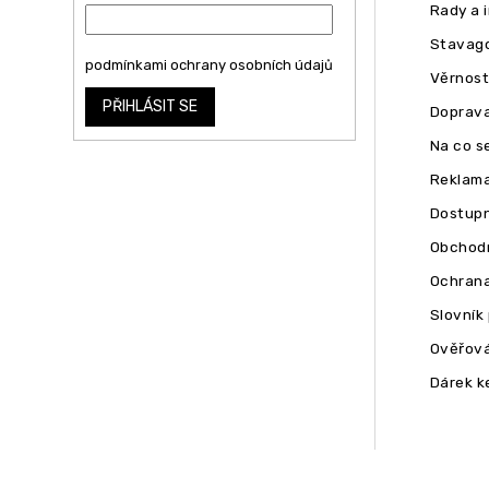
Rady a 
Stavago
Vložením e-mailu souhlasíte s
podmínkami ochrany osobních údajů
Věrnost
PŘIHLÁSIT SE
Doprava
Na co se
Reklam
Dostupn
Obchodn
Ochrana
Slovník
Ověřová
Dárek k