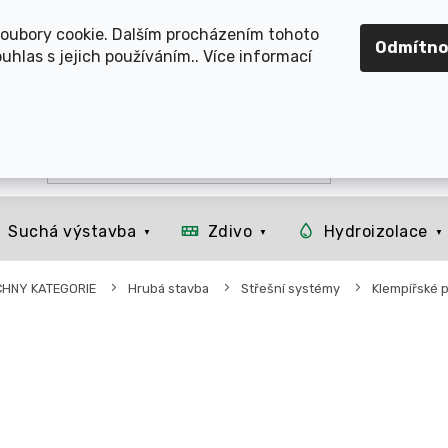
OMOUCKO, SVITAVSKO, ŠUMPERSKO, BRNO, PARDUBICE, H
oubory cookie. Dalším procházením tohoto
Odmítno
uhlas s jejich používáním.. Více informací
Suchá výstavba
Zdivo
Hydroizolace
CHNY KATEGORIE
Hrubá stavba
Střešní systémy
Klempířské 