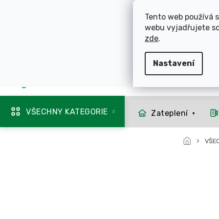
Přejít
ROZVÁŽÍME OL
na
Tento web používá s
obsah
webu vyjadřujete so
725 744 856
zde
.
Nastavení
Mapa rozvozu
VŠECHNY KATEGORIE
Zateplení
VŠE