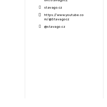
stavago.cz
https://www.youtube.co
m/@Stavagocz
@stavago.cz