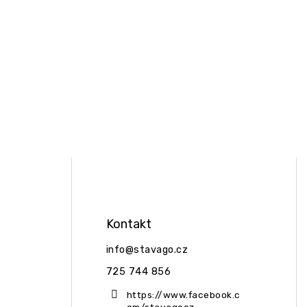
Kontakt
info
@
stavago.cz
725 744 856
https://www.facebook.c
om/stavagocz